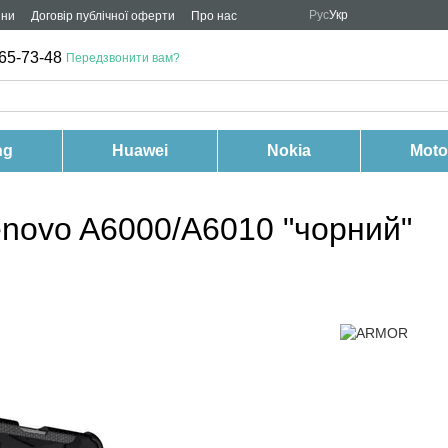
Рус
Укр
ини
Договір публічної оферти
Про нас
65-73-48
Передзвонити вам?
ng
Huawei
Nokia
Moto
novo A6000/A6010 "чорний"