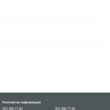
Контактна інформація
063 486-77-92
063 486-77-92