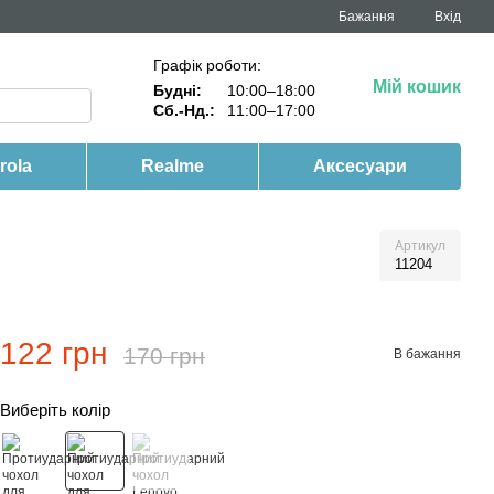
Бажання
Вхід
Графік роботи:
Мій кошик
Будні:
10:00–18:00
Сб.-Нд.:
11:00–17:00
rola
Realme
Аксесуари
Артикул
11204
122 грн
170 грн
В бажання
Виберіть колір