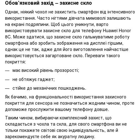
Обов'язковий захід – захисне скло
Однак, ніякий чохол не захистить смартфон від інтенсивного
використання. Часто нігтями дівчата мимоволі залишають
на екрані подряпини. Щоб цього уникнути, варто
використовувати захисне скло для телефону Huawei Honor
8C. Може здатися, що захисне скло гальмуватиме роботу
смартфона або зробить зображення на дисплеї гіршим,
однак це не так, адже для його виготовлення найчастіше
використовується загартоване скло. Переваги такого
покриття:
має високий рівень прозорості;
не обтяжує гаджет;
стійке до механічних пошкоджень.
Як бачимо, на функціональності використання захисного
покриття для сенсора не позначиться жодним чином, проте
допоможе прослужити вашому телефону довше.
Таким чином, вибираючи комплексний захист, що
складається з чохла та скла, для свого смартфона ви не
тільки покажете світові свою індивідуальність, але й
зарекомендуєте себе як акуратну людину.