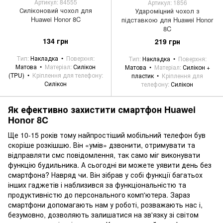
Артикул: 84555
Артикул: 1856
Силіконовий чохол для
Удароміцний чохол з
Huawei Honor 8C
підставкою для Huawei Honor
8C
134 грн
219 грн
Тип
Накладка
Поверхня
Тип
Накладка
Поверхня
Матова
Матеріал
Силікон
Матова
Матеріал
Силікон +
(TPU)
Кріплення для телефону
пластик
Кріплення для
Силікон
телефону
Силікон
Як ефективно захистити смартфон Huawei
Honor 8C
Ще 10-15 років тому найпростіший мобільний телефон був
скоріше розкішшю. Він «умів» дзвонити, отримувати та
відправляти смс повідомлення, так само міг виконувати
функцію будильника. А сьогодні ви можете уявити день без
смартфона? Навряд чи. Він зібрав у собі функції багатьох
інших гаджетів і наблизився за функціональністю та
продуктивністю до персонального комп'ютера. Зараз
смартфони допомагають нам у роботі, розважають нас і,
безумовно, дозволяють залишатися на зв'язку зі світом