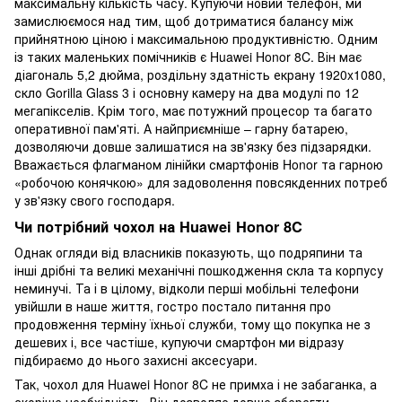
максимальну кількість часу. Купуючи новий телефон, ми
замислюємося над тим, щоб дотриматися балансу між
прийнятною ціною і максимальною продуктивністю. Одним
із таких маленьких помічників є Huawei Honor 8C. Він має
діагональ 5,2 дюйма, роздільну здатність екрану 1920x1080,
скло Gorilla Glass 3 і основну камеру на два модулі по 12
мегапікселів. Крім того, має потужний процесор та багато
оперативної пам'яті. А найприємніше – гарну батарею,
дозволяючи довше залишатися на зв'язку без підзарядки.
Вважається флагманом лінійки смартфонів Honor та гарною
«робочою конячкою» для задоволення повсякденних потреб
у зв'язку свого господаря.
Чи потрібний чохол на Huawei Honor 8C
Однак огляди від власників показують, що подряпини та
інші дрібні та великі механічні пошкодження скла та корпусу
неминучі. Та і в цілому, відколи перші мобільні телефони
увійшли в наше життя, гостро постало питання про
продовження терміну їхньої служби, тому що покупка не з
дешевих і, все частіше, купуючи смартфон ми відразу
підбираємо до нього захисні аксесуари.
Так, чохол для Huawei Honor 8C не примха і не забаганка, а