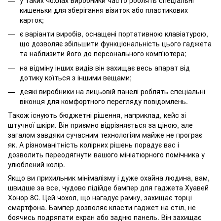
кишеньки для зберігання візиток або пластикових
карток;
є варіанти виробів, оснащені портативною клавіатурою,
що дозволяє збільшити функціональність цього гаджета
та наблизити його до персонального комп'ютера;
на відміну інших видів він захищає весь апарат від
дотику коїться з іншими вещами;
деякі виробники на лицьовій панелі роблять спеціальні
віконця для комфортного перегляду повідомлень.
Також існують бюджетні рішення, наприклад, кейс зі
штучної шкіри. Він приємно відрізняється за ціною, але
загалом завдяки сучасним технологіям майже не програє
як. А різноманітність колірних рішень порадує вас і
дозволить переодягнути вашого мініатюрного помічника у
улюблений колір.
Якщо ви прихильник мінімалізму і дуже охайна людина, вам,
швидше за все, чудово підійде бампер для гаджета Хуавей
Хонор 8С. Цей чохол, що нагадує рамку, захищає торці
смартфона. Бампер дозволяє класти гаджет на стіл, не
боячись подряпати екран або задню панель. Він захищає