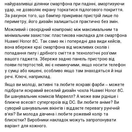
найуразливіші ділянки смартфона при падінні, амортизуючи
удар, не дозволяє екрану торкатися підлогового покриття.
За рахунок того, що бампер прикриває пристрій лише по
периметру, його дизайн залишиться практично без змін.
Можливий і своєрідний компроміс між максимальним та
мінімальним захистом: пластикова накладка для смартфона
Huawei Honor 8C. Так само як і попередні два види кейсів,
вона вбереже краї смартфона від можливих сколів і
попадання пилу і дрібного сміття в технологічні роз'єми
вашого гаджета. Збереже задню панель пристрою від
появи потертостей, які є неминучими, якщо носити телефон
у сумці або кишені, особливо якщо там знаходяться й інші
речі. Ключі, наприклад.
Якщо ви молоді, активні та любите яскраві фарби – можете
підібрати яскравий веселий дизайн чохла Huawei Honor 8C.
Ви шанувальник коміксів Марвелл? А може вам рідніше і
ближче всесвіт супергероїв від DC. Ви любите аніме? Ви
суворий шанувальник вікінгів і віддаєте перевагу рунічній
в'язі? Ви молода дівчина і любите рожевий колір та
блискітки? Виробники накладок можуть запропонувати
варіант для кожного.