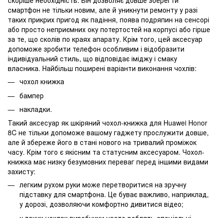
скоріше необхідність. Він дозволяє довше зберегти
смартфон не тільки новим, але й уникнути ремонту у разі
таких прикрих пригод як падіння, поява подряпин на сенсорі
або просто неприємних оку потертостей на корпусі або гірше
за те, що сколів по краях апарату. Крім того, цей аксесуар
допоможе зробити телефон особливим і відобразити
індивідуальний стиль, що відповідає іміджу і смаку
власника. Найбільш поширені варіанти виконання чохлів:
чохол книжка
бампер
накладки.
Такий аксесуар як шкіряний чохол-книжка для Huawei Honor
8C не тільки допоможе вашому гаджету прослужити довше,
але й збереже його в стані нового на тривалий проміжок
часу. Крім того є якісним та статусним аксесуаром. Чохол-
книжка має низку безумовних переваг перед іншими видами
захисту:
легким рухом руки може перетворитися на зручну
підставку для смартфона. Це буває важливо, наприклад,
у дорозі, дозволяючи комфортно дивитися відео;
у таких чохлах виробники часто роблять спеціальні