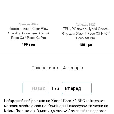
Артикул: 4922
Артикул: 3925
Чохол-книжка Clear View
TPU+PC чохол Hybrid Crystal
Standing Cover для Xiaomi
Ring для Xiaomi Poco X3 NFC /
Poco X3 / Poco X3 Pro
Poco X3 Pro
199 грн
189 грн
Показати ще 14 товарів
Назад
Вперед
1
з 2
Найкращий вибір чохлів на Xiaomi Poco X3 NFC ⏩ Інтернет
магазин stardroid.com.ua: Оригінальні аксесуари та чохли на
Ксіомі Поко Ікс 3 ⚡ Знижки до 50% ✔️ Замовляйте недорого