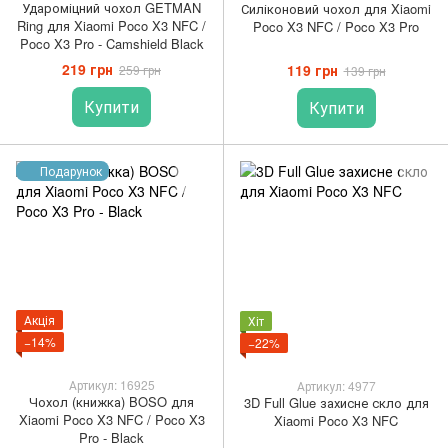
Удароміцний чохол GETMAN
Силіконовий чохол для Xiaomi
Ring для Xiaomi Poco X3 NFC /
Poco X3 NFC / Poco X3 Pro
Poco X3 Pro - Camshield Black
219 грн
119 грн
259 грн
139 грн
Купити
Купити
Подарунок
Акція
Хіт
−14%
−22%
Артикул: 16925
Артикул: 4977
Чохол (книжка) BOSO для
3D Full Glue захисне скло для
Xiaomi Poco X3 NFC / Poco X3
Xiaomi Poco X3 NFC
Pro - Black