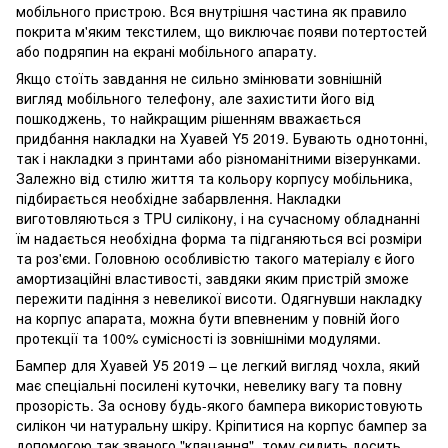
мобільного пристрою. Вся внутрішня частина як правило
покрита м'яким текстилем, що виключає появи потертостей
або подряпин на екрані мобільного апарату.
Якщо стоїть завдання не сильно змінювати зовнішній
вигляд мобільного телефону, але захистити його від
пошкоджень, то найкращим рішенням вважається
придбання накладки на Хуавей Y5 2019. Бувають однотонні,
так і накладки з принтами або різноманітними візерунками.
Залежно від стилю життя та кольору корпусу мобільника,
підбирається необхідне забарвлення. Накладки
виготовляються з TPU силікону, і на сучасному обладнанні
їм надається необхідна форма та підганяються всі розміри
та роз'єми. Головною особливістю такого матеріалу є його
амортизаційні властивості, завдяки яким пристрій зможе
пережити падіння з невеликої висоти. Одягнувши накладку
на корпус апарата, можна бути впевненим у повній його
протекції та 100% сумісності із зовнішніми модулями.
Бампер для Хуавей У5 2019 – це легкий вигляд чохла, який
має спеціальні посилені куточки, невелику вагу та повну
прозорість. За основу будь-якого бампера використовують
силікон чи натуральну шкіру. Кріпитися на корпус бампер за
допомогою так званого "клацання", тому сидить досить