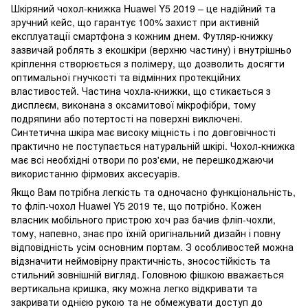
Шкіряний чохол-книжка Huawei Y5 2019 – це надійний та
зручний кейс, що гарантує 100% захист при активній
експлуатації смартфона з кожним днем. Футляр-книжку
зазвичай роблять з екошкіри (верхню частину) і внутрішньо
кріплення створюється з полімеру, що дозволить досягти
оптимальної гнучкості та відмінних протекційних
властивостей. Частина чохла-книжки, що стикається з
дисплеєм, виконана з оксамитової мікрофібри, тому
подряпини або потертості на поверхні виключені.
Синтетична шкіра має високу міцність і по довговічності
практично не поступається натуральній шкірі. Чохол-книжка
має всі необхідні отвори по роз'єми, не перешкоджаючи
використанню фірмових аксесуарів.
Якщо Вам потрібна легкість та одночасно функціональність,
то фліп-чохол Huawei Y5 2019 те, що потрібно. Кожен
власник мобільного пристрою хоч раз бачив фліп-чохли,
тому, напевно, знає про їхній оригінальний дизайн і повну
відповідність усім основним портам. З особливостей можна
відзначити неймовірну практичність, зносостійкість та
стильний зовнішній вигляд. Головною фішкою вважається
вертикальна кришка, яку можна легко відкривати та
закривати однією рукою та не обмежувати доступ до