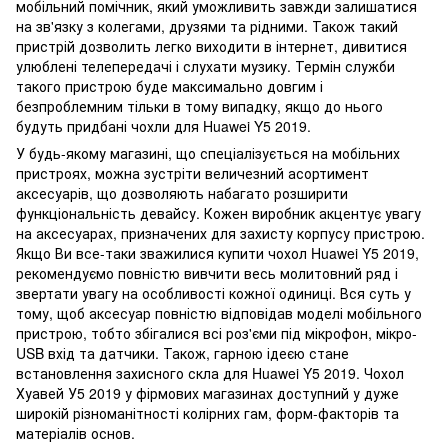
мобільний помічник, який уможливить завжди залишатися
на зв'язку з колегами, друзями та рідними. Також такий
пристрій дозволить легко виходити в інтернет, дивитися
улюблені телепередачі і слухати музику. Термін служби
такого пристрою буде максимально довгим і
безпроблемним тільки в тому випадку, якщо до нього
будуть придбані чохли для Huawei Y5 2019.
У будь-якому магазині, що спеціалізується на мобільних
пристроях, можна зустріти величезний асортимент
аксесуарів, що дозволяють набагато розширити
функціональність девайсу. Кожен виробник акцентує увагу
на аксесуарах, призначених для захисту корпусу пристрою.
Якщо Ви все-таки зважилися купити чохол Huawei Y5 2019,
рекомендуємо повністю вивчити весь молитовний ряд і
звертати увагу на особливості кожної одиниці. Вся суть у
тому, щоб аксесуар повністю відповідав моделі мобільного
пристрою, тобто збігалися всі роз'єми під мікрофон, мікро-
USB вхід та датчики. Також, гарною ідеєю стане
встановлення захисного скла для Huawei Y5 2019. Чохол
Хуавей У5 2019 у фірмових магазинах доступний у дуже
широкій різноманітності колірних гам, форм-факторів та
матеріалів основ.