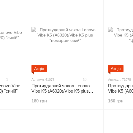
Акція
Акція
1
10
Артикул: 61078
Артикул: 71078
novo Vibe
Протиударний чохол Lenovo
Протиударн
) "синій"
Vibe K5 (A6020)/Vibe K5 plus
Vibe K5 (A60
"помаранчевий"
"фіолетовий
160 грн
160 грн