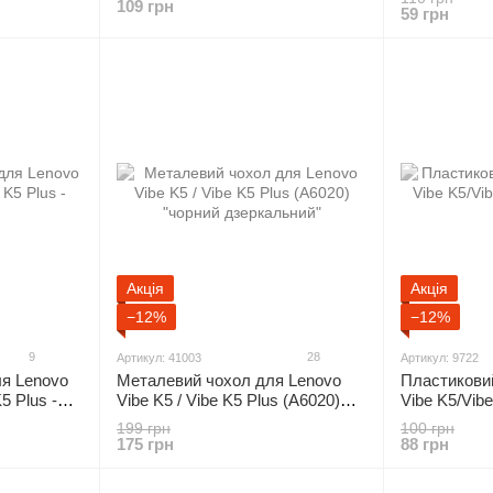
109 грн
59 грн
Акція
Акція
−12%
−12%
9
28
Артикул: 41003
Артикул: 9722
ля Lenovo
Металевий чохол для Lenovo
Пластикови
5 Plus -
Vibe K5 / Vibe K5 Plus (A6020)
Vibe K5/Vibe
"чорний дзеркальний"
кольори)
199 грн
100 грн
175 грн
88 грн