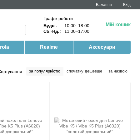
Бажання
Вхід
Графік роботи:
Мій кошик
Будні:
10:00–18:00
Сб.-Нд.:
11:00–17:00
rola
Realme
Аксесуари
за популярністю
спочатку дешевше
за назвою
Сортування: