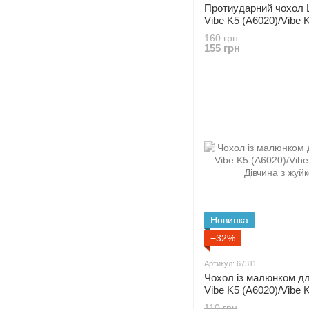
Протиударний чохол 
Vibe K5 (A6020)/Vibe K
"синій"
160 грн
155 грн
Новинка
−32%
Артикул: 67311
Чохол із малюнком д
Vibe K5 (A6020)/Vibe K
Дівчина з жуйкою
110 грн