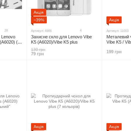
Акція
−39%
Акція
28
4
Артикул: 4986
Артикул: 11003
 Lenovo
Захисне скло для Lenovo Vibe
Металевий 
 (A6020) (4
K5 (A6020)/Vibe K5 plus
Vibe K5 / Vi
"рожевий дз
130 грн
199 грн
79 грн
Акція
Акція