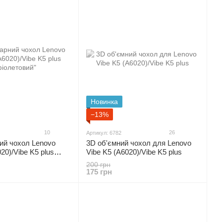
Новинка
−13%
10
26
Артикул: 6782
ий чохол Lenovo
3D об'ємний чохол для Lenovo
20)/Vibe K5 plus
Vibe K5 (A6020)/Vibe K5 plus
"
200 грн
175 грн