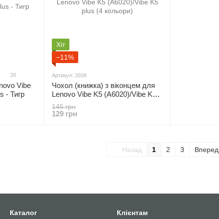
Хіт
−11%
26
Артикул: 2608
novo Vibe
Чохол (книжка) з віконцем для
s - Тигр
Lenovo Vibe K5 (A6020)/Vibe K5
plus (4 кольори)
145 грн
129 грн
Назад
1
2
3
Впере
Каталог
Клієнтам