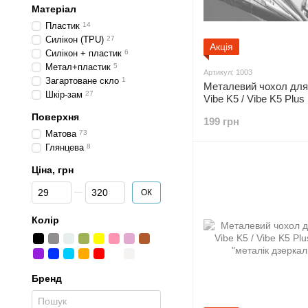
Матеріал
Пластик
14
Силікон (TPU)
27
Акція
Силікон + пластик
6
Метал+пластик
5
Артикул: 1003
Загартоване скло
1
Металевий чохол для
Шкір-зам
27
Vibe K5 / Vibe K5 Plus
кольори)
Поверхня
199 грн
Матова
73
Глянцева
8
Ціна, грн
Від Ціна, грн
До Ціна, грн
ОК
Колір
Бренд