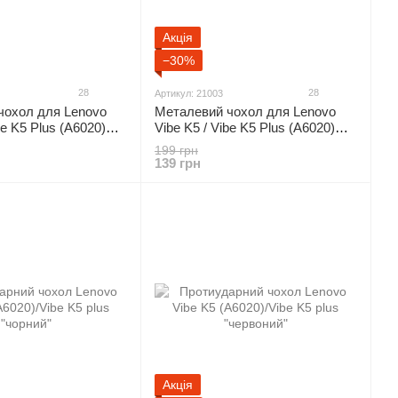
Акція
−30%
28
28
Артикул: 21003
чохол для Lenovo
Металевий чохол для Lenovo
be K5 Plus (A6020)
Vibe K5 / Vibe K5 Plus (A6020)
еркальний"
"золотий дзеркальний"
199 грн
139 грн
Акція