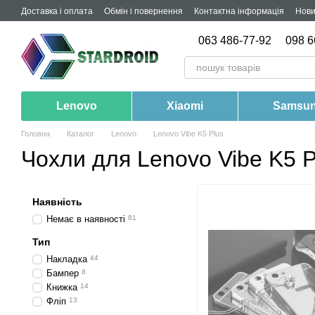
Перейти до основного контенту
Доставка і оплата
Обмін і повернення
Контактна інформація
Нов
063 486-77-92
098 6
Lenovo
Xiaomi
Samsu
Головна
Каталог
Lenovo
Lenovo Vibe K5 Plus
Чохли для Lenovo Vibe K5 P
Наявність
Немає в наявності
81
Тип
Накладка
44
Бампер
8
Книжка
14
Фліп
13