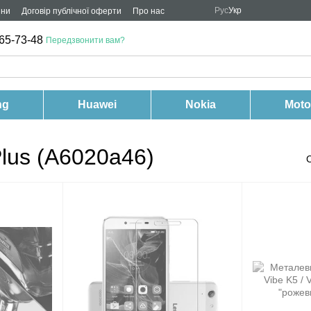
Рус
Укр
ини
Договір публічної оферти
Про нас
65-73-48
Передзвонити вам?
ng
Huawei
Nokia
Moto
lus (A6020a46)