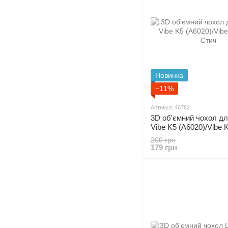
Новинка
−11%
Артикул: 46782
3D об'ємний чохол дл
Vibe K5 (A6020)/Vibe K
Стич
200 грн
179 грн