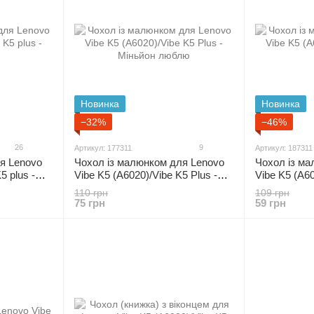
Новинка
Новинка
−32%
−46%
26
9
Артикул: 177311
Артикул: 187311
я Lenovo
Чохол із малюнком для Lenovo
Чохол із м
5 plus -
Vibe K5 (A6020)/Vibe K5 Plus -
Vibe K5 (A60
Міньйон люблю
Напис
110 грн
109 грн
75 грн
59 грн