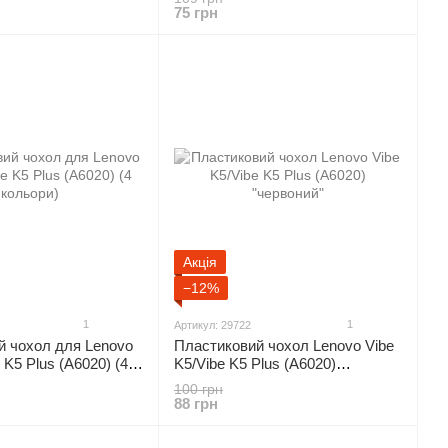
75 грн
Акція
−12%
1
1
Артикул: 29722
й чохол для Lenovo
Пластиковий чохол Lenovo Vibe
 K5 Plus (A6020) (4
K5/Vibe K5 Plus (A6020)
"червоний"
100 грн
88 грн