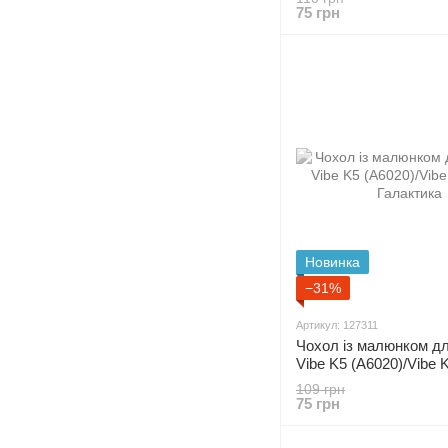
75 грн
Новинка
−31%
Артикул: 127311
Чохол із малюнком д
Vibe K5 (A6020)/Vibe K
Галактика
109 грн
75 грн