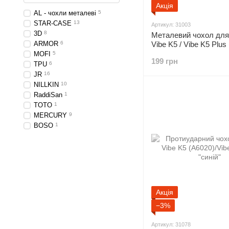
Акція
AL - чохли металеві
5
STAR-CASE
13
Артикул: 31003
3D
8
Металевий чохол для
ARMOR
6
Vibe K5 / Vibe K5 Plus
"металік дзеркальний
MOFI
5
199 грн
TPU
6
JR
16
NILLKIN
10
RaddiSan
1
TOTO
1
MERCURY
9
BOSO
1
Акція
−3%
Артикул: 31078