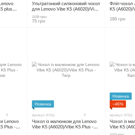
Lenovo
Ультратонкий силіконовий чохол
Фліп-чохол 
5 plus
для Lenovo Vibe K5 (A6020)/Vibe
K5 (A6020)/V
K5 plus
109 грн
180 грн
75 грн
Новинка
Новинка
−46%
9
9
Артикул: 87311
Артикул: 97311
ля Lenovo
Чохол із малюнком для Lenovo
Чохол із м
5 Plus -
Vibe K5 (A6020)/Vibe K5 Plus -
Vibe K5 (A60
Тигр
Капітан Аме
110 грн