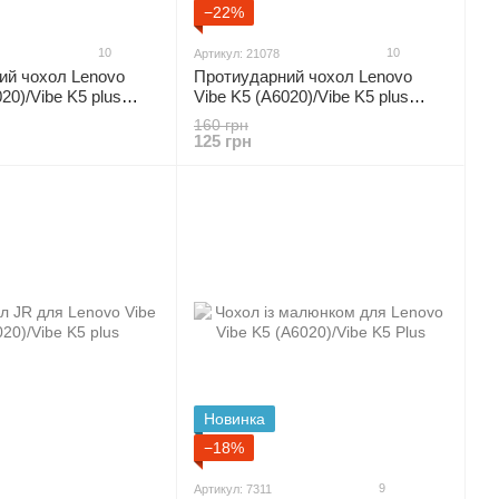
−22%
10
10
Артикул: 21078
ий чохол Lenovo
Протиударний чохол Lenovo
20)/Vibe K5 plus
Vibe K5 (A6020)/Vibe K5 plus
"червоний"
160 грн
125 грн
Новинка
−18%
9
Артикул: 7311