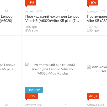
−3%
−9%
28
10
Артикул: 1078
Артикул: 11078
 Lenovo
Протиударний чохол для Lenovo
Протиударн
 (A6020)
Vibe K5 (A6020)/Vibe K5 plus (7
Vibe K5 (A60
"
кольорів)
"чорний"
160 грн
160 грн
155 грн
145 грн
Новинка
−31%
Акція
10
4
Артикул: 2005
Артикул: 6003