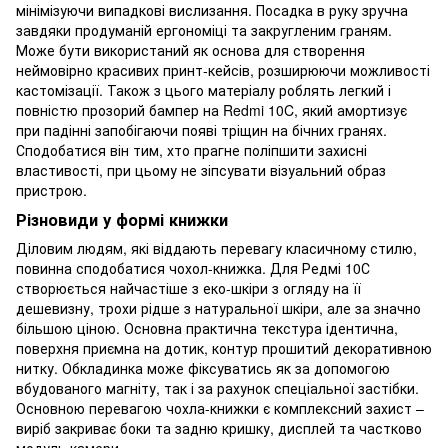
мінімізуючи випадкові вислизання. Посадка в руку зручна
завдяки продуманій ергономіці та закругленим граням.
Може бути використаний як основа для створення
неймовірно красивих принт-кейсів, розширюючи можливості
кастомізації. Також з цього матеріалу роблять легкий і
повністю прозорий бампер на Redmi 10C, який амортизує
при падінні запобігаючи появі тріщин на бічних гранях.
Сподобатися він тим, хто прагне поліпшити захисні
властивості, при цьому не зіпсувати візуальний образ
пристрою.
Різновиди у формі книжки
Діловим людям, які віддають перевагу класичному стилю,
повинна сподобатися чохол-книжка. Для Редмі 10С
створюється найчастіше з еко-шкіри з огляду на її
дешевизну, трохи рідше з натуральної шкіри, але за значно
більшою ціною. Основна практична текстура ідентична,
поверхня приємна на дотик, контур прошитий декоративною
нитку. Обкладинка може фіксуватись як за допомогою
вбудованого магніту, так і за рахунок спеціальної застібки.
Основною перевагою чохла-книжки є комплексний захист –
виріб закриває боки та задню кришку, дисплей та частково