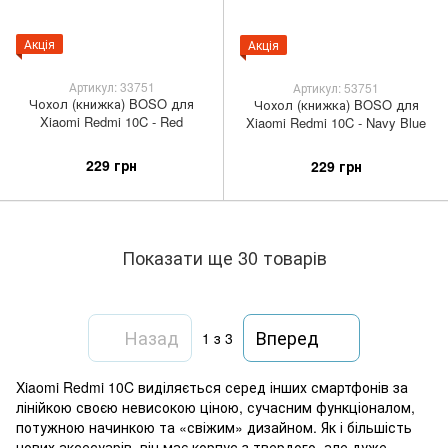
Акція
Акція
Артикул: 33751
Артикул: 53751
Чохол (книжка) BOSO для
Чохол (книжка) BOSO для
Xiaomi Redmi 10C - Red
Xiaomi Redmi 10C - Navy Blue
229 грн
229 грн
Показати ще 30 товарів
Назад
Вперед
1
з 3
Xiaomi Redmi 10C виділяється серед інших смартфонів за
лінійкою своєю невисокою ціною, сучасним функціоналом,
потужною начинкою та «свіжим» дизайном. Як і більшість
нових аксесуарів, він має корпус з твердого, але дуже