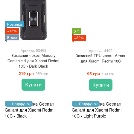
Новинка
−15%
Хіт
Відео
−32%
Артикул: 62468
Артикул: 4492
Захисний чохол Mercury
Захисний TPU чохол Armor
Camshield для Xiaomi Redmi
для Xiaomi Redmi 10C
10C - Dark Black
219 грн
95 грн
259 грн
139 грн
Купити
Купити
Подарунок
Подарунок