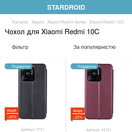
STARDROID
Каталог
Xiaomi
Xiaomi Redmi-Series
Xiaomi Redmi 10C
Чохол для Xiaomi Redmi 10C
Фільтр
За популярністю
Подарунок
Подарунок
Акція
Акція
−22%
−22%
Артикул: 3751
Артикул: 43751