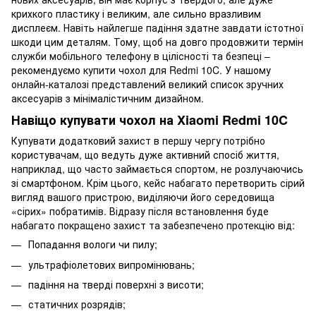
крихкого пластику і великим, але сильно вразливим
дисплеєм. Навіть найлегше падіння здатне завдати істотної
шкоди цим деталям. Тому, щоб на довго продовжити термін
служби мобільного телефону в цілісності та безпеці –
рекомендуємо купити чохол для Redmi 10C. У нашому
онлайн-каталозі представлений великий список зручних
аксесуарів з мінімалістичним дизайном.
Навіщо купувати чохол на Xiaomi Redmi 10C
Купувати додатковий захист в першу чергу потрібно
користувачам, що ведуть дуже активний спосіб життя,
наприклад, що часто займається спортом, не розлучаючись
зі смартфоном. Крім цього, кейс набагато перетворить сірий
вигляд вашого пристрою, виділяючи його середовища
«сірих» побратимів. Відразу після встановлення буде
набагато покращено захист та забезпечено протекцію від:
Попадання вологи чи пилу;
ультрафіолетових випромінювань;
падіння на тверді поверхні з висоти;
статичних розрядів;