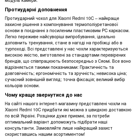
модуль камери.
Протиударні доповнення
Протиударний чохол для Xiaomi Redmi 10C – найкраще
захисне рішення з компонування термополіуретанової
основи в поєднанні з посиленим пластиковим PC каркасом.
Легко переживе найсуворіші випробування, ідеально
доповнить тренування, стане в нагоді на пробіжці або в
турпоході. Всі представлені у нас чохли характеризуються
високою якістю, виготовлені за стандартами перевірених
брендів, що співпрацюють безпосередньо з Сяомі. Все воно
відрізняється такими показниками: Практичність та
довговічність; ергономічність та зручність; невисока ціна;
сучасний зовнішній вигляд; точна фіксація; великий вибір
кольорів основи.
Чому краще звернутися до нас
На сайті нашого інтернет-магазину представлені чохли на
Xiaomi Redmi 10C придбати які можна з швидкою доставкою
по всій Україні. Розцінки дуже приємні, за потреби
оптимальний варіант допоможуть підібрати наші
консультанти. Замовляйте лише найкращий захист
скориставшись нашим асортиментом!