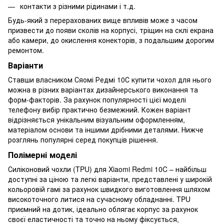
контакти з різними рідинами і т.д.
Будь-який з перерахованих вище впливів може з часом
призвести до появи сколів на корпусі, тріщин на склі екрана
або камери, до окислення конекторів, з подальшим дорогим
ремонтом.
Варіанти
Ставши власником Сяомі Редмі 10С купити чохол для нього
можна в різних варіантах дизайнерського виконання та
форм-факторів. За рахунок популярності цієї моделі
телефону вибір практично безмежний. Кожен варіант
відрізняється унікальним візуальним оформленням,
матеріалом основи та іншими дрібними деталями. Нижче
розглянь популярні серед покупців рішення.
Полімерні моделі
Силіконовий чохли (TPU) для Xiaomi Redmi 10C – найбільш
доступні за ціною та легкі варіанти, представлені у широкій
кольоровій гамі за рахунок швидкого виготовлення шляхом
високоточного литися на сучасному обладнанні. TPU
приємний на дотик, ідеально облягає корпус за рахунок
своєї еластичності та точно на ньому фіксується,