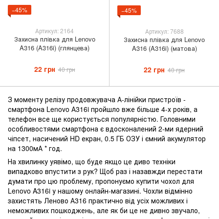
−45%
−45%
Артикул: 2164
Артикул: 7688
Захисна плівка для Lenovo
Захисна плівка для Lenovo
A316 (A316i) (глянцева)
A316 (A316i) (матова)
22 грн
22 грн
40 грн
40 грн
З моменту релізу продовжувача А-лінійки пристроїв -
смартфона Lenovo А316i пройшло вже більше 4-х років, а
телефон все ще користується популярністю. Головними
особливостями смартфона є вдосконалений 2-ми ядерний
чіпсет, насичений HD екран, 0.5 ГБ ОЗУ і ємний акумулятор
на 1300мА * год.
На хвилинку уявімо, що буде якщо це диво техніки
випадково впустити з рук? Щоб раз і назавжди перестати
думати про цю проблему, пропонуємо купити чохол для
Lenovo A316i у нашому онлайн-магазині. Чохли відмінно
захистять Леново А316 практично від усіх можливих і
неможливих пошкоджень, але як би це не дивно звучало,