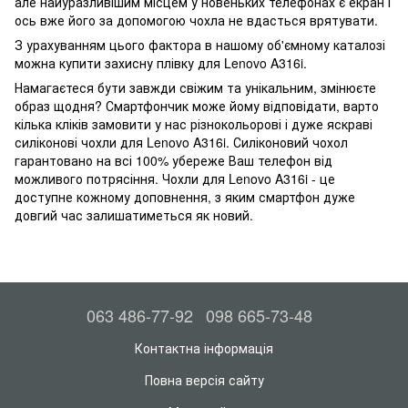
але найуразливішим місцем у новеньких телефонах є екран і
ось вже його за допомогою чохла не вдасться врятувати.
З урахуванням цього фактора в нашому об'ємному каталозі
можна купити захисну плівку для Lenovo A316i.
Намагаєтеся бути завжди свіжим та унікальним, змінюєте
образ щодня? Смартфончик може йому відповідати, варто
кілька кліків замовити у нас різнокольорові і дуже яскраві
силіконові чохли для Lenovo A316i. Силіконовий чохол
гарантовано на всі 100% убереже Ваш телефон від
можливого потрясіння. Чохли для Lenovo A316i - це
доступне кожному доповнення, з яким смартфон дуже
довгий час залишатиметься як новий.
063 486-77-92
098 665-73-48
Контактна інформація
Повна версія сайту