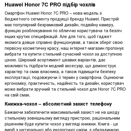
Huawei Honor 7C PRO підбір чохлів
Смартфон Huawei Honor 7C PRO – нова модель з
бюджетного сегменту продукції бренду Huawei. Пристрій
має популярний безрамковий дизайн, подвійну камеру,
функцію розблокування по обличчю користувача та безліч
інших крутих специфікацій. Але для того, щоб гаджет
якомога довше справно функціонував, а також зберіг свою
первісну косметичну красу, наш інтернет-магазин пропонує
вибрати та купити стильний сучасний чохол за доступною
ціною. Широкий асортимент цікавих варіантів, дає
можливість підібрати модний аксесуар, що демонструє
характер та смак власника, а також підвищити безпеку
експлуатації, подовжуючи її термін у смартфона. Оцінюючи
ергономіку, практичність, надійність та дизайн, користувач
може вибрати зручний та стильний чохол для Honor 7C PRO
на свій смак.
Книжка-чохол – абсолютний захист телефону
Бажаючи забезпечити максимальний захист не на шкоду
стильному зовнішньому вигляду пристрою, раціональним
рішенням буде купити чохол у вигляді книжки. Книга - це
виріб з натуральної або екологічної шкіри, з обкладинкою,