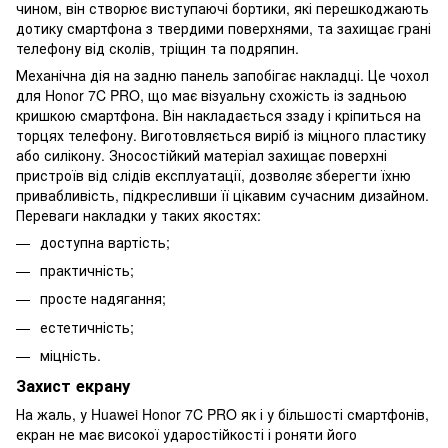
чином, він створює виступаючі бортики, які перешкоджають
дотику смартфона з твердими поверхнями, та захищає грані
телефону від сколів, тріщин та подряпин.
Механічна дія на задню панель запобігає накладці. Це чохол
для Honor 7C PRO, що має візуальну схожість із задньою
кришкою смартфона. Він накладається ззаду і кріпиться на
торцях телефону. Виготовляється виріб із міцного пластику
або силікону. Зносостійкий матеріал захищає поверхні
пристроїв від слідів експлуатації, дозволяє зберегти їхню
привабливість, підкресливши її цікавим сучасним дизайном.
Переваги накладки у таких якостях:
доступна вартість;
практичність;
просте надягання;
естетичність;
міцність.
Захист екрану
На жаль, у Huawei Honor 7C PRO як і у більшості смартфонів,
екран не має високої ударостійкості і роняти його