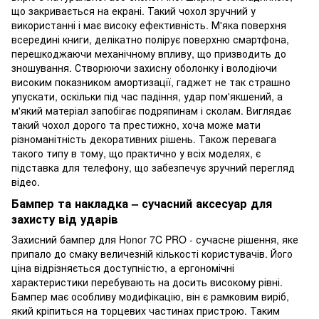
що закривається на екрані. Такий чохол зручний у
використанні і має високу ефективність. М'яка поверхня
всередині книги, делікатно полірує поверхню смартфона,
перешкоджаючи механічному впливу, що призводить до
зношування. Створюючи захисну оболонку і володіючи
високим показником амортизації, гаджет не так страшно
упускати, оскільки під час падіння, удар пом'якшений, а
м'який матеріал запобігає подряпинам і сколам. Виглядає
такий чохол дорого та престижно, хоча може мати
різноманітність декоративних рішень. Також перевага
такого типу в тому, що практично у всіх моделях, є
підставка для телефону, що забезпечує зручний перегляд
відео.
Бампер та накладка – сучасний аксесуар для
захисту від ударів
Захисний бампер для Honor 7C PRO - сучасне рішення, яке
припало до смаку величезній кількості користувачів. Його
ціна відрізняється доступністю, а ергономічні
характеристики перебувають на досить високому рівні.
Бампер має особливу модифікацію, він є рамковим виріб,
який кріпиться на торцевих частинах пристрою. Таким