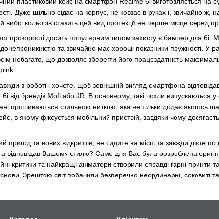
чний пластиковий кейс на смартфон Realme 6i виготовляється на су
сті. Дуже щільно сідає на корпус, не ковзає в руках і, звичайно ж, н
 вибір кольорів ставить цей вид протекції не перше місце серед пр
овної прозорості досить популярним типом захисту є бампер для 6і. 
донепроникністю та звичайно має хороші показники пружності. У ра
сім небагато, що дозволяє зберегти його працездатність максималь
pink.
 завжди в роботі і хочете, щоб зовнішній вигляд смартфона відпові
 6i від брендів Mofi або JR. В основному, такі чохли випускаються 
грані прошиваються стильною ниткою, яка не тільки додає якогось ш
йс, в якому фіксується мобільний пристрій, завдяки чому досягаєть
й пригод та нових відкриттів, не сидите на місці та завжди дієте 
 та відповідав Вашому стилю? Саме для Вас була розроблена оригі
йні критики та найкращі аніматори створили справді гарні принти та 
основи. Зрештою світ побачили безперечно неординарні, соковиті та 