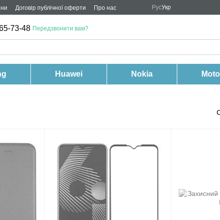
Рус
Укр
ини
Договір публічної оферти
Про нас
65-73-48
Передзвонити вам?
ng
Huawei
Nokia
Moto