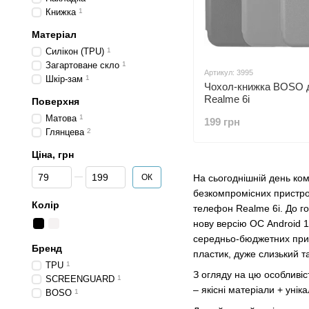
Книжка
1
Матеріал
Силікон (TPU)
1
Загартоване скло
1
Артикул: 3995
Шкір-зам
1
Чохол-книжка BOSO 
Realme 6i
Поверхня
Матова
1
199 грн
Глянцева
2
Ціна, грн
Від Ціна, грн
До Ціна, грн
ОК
На сьогоднішній день ком
безкомпромісних пристрої
Колір
телефон Realme 6i. До го
нову версію ОС Android 1
середньо-бюджетних прис
Бренд
пластик, дуже слизький т
TPU
1
З огляду на цю особливіс
SCREENGUARD
1
– якісні матеріали + уні
BOSO
1