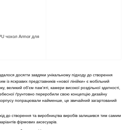
PU чохол Armor для
 вдалося досягти завдяки унікальному підходу до створення
им із яскравих представників «нової лінійки» є мобільний
, великий об'єм пам'яті, камери високої роздільної здатності,
іднебесної ґрунтовно переробили свою концепцію дизайну
м корпусу попрацювали найменше, це звичайний загартований
ідхід до створення та виробництва виробів залишився тим самим
варіантів фірмових аксесуарів.