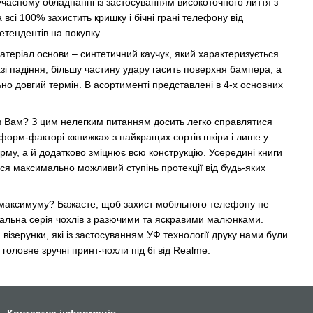
часному обладнанні із застосуванням високоточного лиття з
а всі 100% захистить кришку і бічні грані телефону від
етендентів на покупку.
Матеріал основи – синтетичний каучук, який характеризується
зі падіння, більшу частину удару гасить поверхня бампера, а
но довгий термін. В асортименті представлені в 4-х основних
дав Вам? З цим нелегким питанням досить легко справлятися
у форм-факторі «книжка» з найкращих сортів шкіри і лише у
арму, а й додатково зміцнює всю конструкцію. Усередині книги
ся максимально можливий ступінь протекції від будь-яких
по максимуму? Бажаєте, щоб захист мобільного телефону не
нальна серія чохлів з разючими та яскравими малюнками.
візерунки, які із застосуванням УФ технології друку нами були
головне зручні принт-чохли під 6i від Realme.