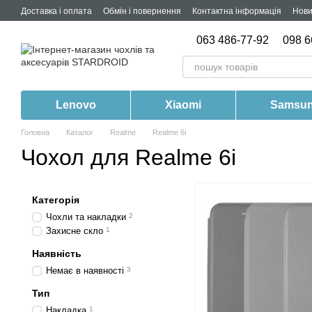
Перейти до основного контенту
Доставка і оплата
Обмін і повернення
Контактна інформація
Нов
063 486-77-92
098 6
Lenovo
Xiaomi
Samsu
Головна
Каталог
Realme
Realme 6i
Чохол для Realme 6i
Категорія
Чохли та накладки
2
Захисне скло
1
Наявність
Немає в наявності
3
Тип
Накладка
1