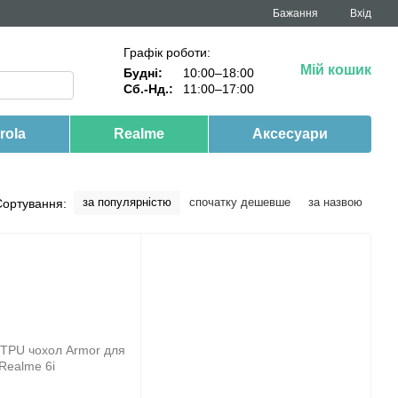
Бажання
Вхід
Графік роботи:
Мій кошик
Будні:
10:00–18:00
Сб.-Нд.:
11:00–17:00
rola
Realme
Аксесуари
за популярністю
спочатку дешевше
за назвою
Сортування: