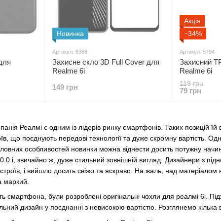
Акція
Новинка
−34%
Артикул: 6386
Артикул: 5794
для
Захисне скло 3D Full Cover для
Захисний T
Realme 6i
Realme 6i
119 грн
149 грн
79 грн
панія Реалмі є одним із лідерів ринку смартфонів. Таких позицій їй
в, що поєднують передові технології та дуже скромну вартість. Одн
ловних особливостей новинки можна віднести досить потужну начинку
0.0 і, звичайно ж, дуже стильний зовнішній вигляд. Дизайнери з п
троїв, і вийшло досить свіжо та яскраво. На жаль, над матеріало
а маркий.
ть смартфона, були розроблені оригінальні чохли для реалмі 6і. П
кальний дизайн у поєднанні з невисокою вартістю. Розглянемо кілька 