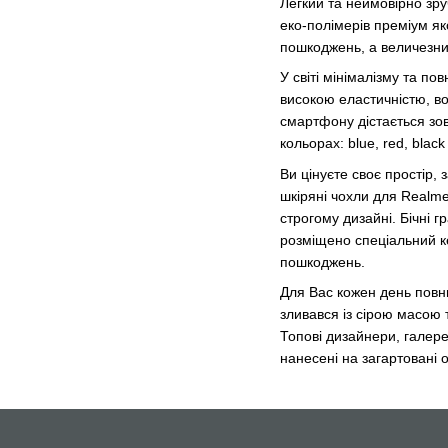
Легкий та неймовірно зру
еко-полімерів преміум яко
пошкоджень, а величезний
У світі мінімалізму та п
високою еластичністю, во
смартфону дістається зов
кольорах: blue, red, black 
Ви цінуєте своє простір,
шкіряні чохли для Realme
строгому дизайні. Бічні 
розміщено спеціальний ке
пошкоджень.
Для Вас кожен день повни
зливався із сірою масою
Топові дизайнери, галере
нанесені на загартовані 