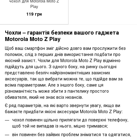
чохол для Motorola Moto Z
Play
119 грн
Чохли – гарантія безпеки вашого гаджета
Motorola Moto Z Play
Щоб ваш смартфон зміг дійсно довго вам прослужити без
поломок, слід з перших днів використання подбати про
якісний захист. Чохли для Motorola Moto Z Play відмінно
підійдуть для цього. З одного боку, на ринку сьогодні
представлено безліч найрізноманітніших захисних
аксесуарів, так що вибрати можна те, що підійде вам за
всіма параметрами. Але з іншого боку, саме ця
різноманітність може збити з пантелику простого
обивателя, який не знає всіх нюансів.
Є ряд параметрів, на які варто звернути увагу, якщо ви
бажаєте придбати якісні аксесуари Motorola Moto Z Play:
чохол повинен щільно прилягати до поверхні телефону,
щоб той не випадав із нього, міцно тримався;
він повинен без зайвих проблем зніматися та одягатися,