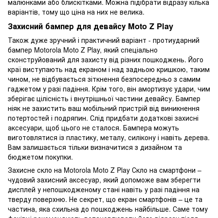
малюнками або блискітками. Можна підібрати відразу кілька
варіантів, тому що ціна на них не велика.
Захисний бампер для девайсу Moto Z Play
Також дуже зручний і практичний варіант - протиударний
бампер Motorola Moto Z Play, який спеціально
сконструйований для захисту від різних пошкоджень. Його
краї виступають над екраном і над задньою кришкою, таким
чином, не відбувається зіткнення безпосередньо з самим
гаджетом у разі падіння. Крім того, він амортизує удари, чим
зберігає цілісність і внутрішньої частини девайсу. Бампер
ніяк не захистить ваш мобільний пристрій від виникнення
потертостей і подряпин. Слід придбати додаткові захисні
аксесуари, щоб цього не сталося. Бампера можуть
виготовлятися із пластику, металу, силікону і навіть дерева.
Вам залишається тільки визначитися з дизайном та
бюджетом покупки.
Захисне скло на Motorola Moto Z Play Скло на смартфони –
чудовий захисний аксесуар, який допоможе вам зберегти
дисплей у непошкодженому стані навіть у разі падіння на
тверду поверхню. Не секрет, що екран смартфонів – це та
частина, яка схильна до пошкоджень найбільше. Саме тому