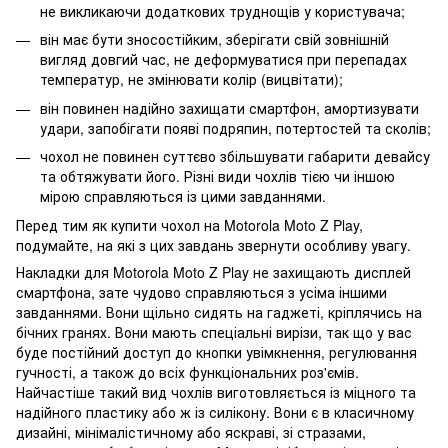
не викликаючи додаткових труднощів у користувача;
він має бути зносостійким, зберігати свій зовнішній
вигляд довгий час, не деформуватися при перепадах
температур, не змінювати колір (вицвітати);
він повинен надійно захищати смартфон, амортизувати
удари, запобігати появі подряпин, потертостей та сколів;
чохол не повинен суттєво збільшувати габарити девайсу
та обтяжувати його. Різні види чохлів тією чи іншою
мірою справляються із цими завданнями.
Перед тим як купити чохол на Motorola Moto Z Play,
подумайте, на які з цих завдань звернути особливу увагу.
Накладки для Motorola Moto Z Play не захищають дисплей
смартфона, зате чудово справляються з усіма іншими
завданнями. Вони щільно сидять на гаджеті, кріплячись на
бічних гранях. Вони мають спеціальні вирізи, так що у вас
буде постійний доступ до кнопки увімкнення, регулювання
гучності, а також до всіх функціональних роз'ємів.
Найчастіше такий вид чохлів виготовляється із міцного та
надійного пластику або ж із силікону. Вони є в класичному
дизайні, мінімалістичному або яскраві, зі стразами,