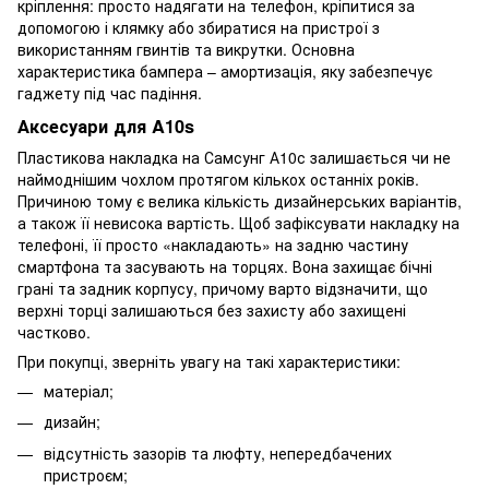
кріплення: просто надягати на телефон, кріпитися за
допомогою і клямку або збиратися на пристрої з
використанням гвинтів та викрутки. Основна
характеристика бампера – амортизація, яку забезпечує
гаджету під час падіння.
Аксесуари для A10s
Пластикова накладка на Самсунг А10с залишається чи не
наймоднішим чохлом протягом кількох останніх років.
Причиною тому є велика кількість дизайнерських варіантів,
а також її невисока вартість. Щоб зафіксувати накладку на
телефоні, її просто «накладають» на задню частину
смартфона та засувають на торцях. Вона захищає бічні
грані та задник корпусу, причому варто відзначити, що
верхні торці залишаються без захисту або захищені
частково.
При покупці, зверніть увагу на такі характеристики:
матеріал;
дизайн;
відсутність зазорів та люфту, непередбачених
пристроєм;