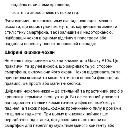
надійність системи кріплення;
якість та зносостійкість покриття.
Зупиняючись на зовнішньому вигляді накладок, можна
сказати, що користувачі можуть, як кардинально змінити
стилістику смартфона, так і залишити її недоторканою,
підібравши чохол в одному відтінку з пристроєм або
віддавши перевагу повністю прозорій накладці.
Шкіряні книжки-чохли
Не менш популярними є чохли-книжки для Galaxy A10s. Це
практичні та зручні вироби, що закривають усі сторони
смартфона, включаючи його екран. Чохол відкривається за
принципом книжки та може мати різні способи фіксації, як
правило, це прості або магнітні кнопки.
Шкіряний чохол-книжка – це стильний та практичний виріб з
тривалим терміном експлуатації. Він ефективний у захисті
від подряпин та інших косметичних дефектів, пом'якшує
падіння, а також перешкоджає проникненню пилу в роз'єми
та щілини гаджета. При цьому в книжках найчастіше
передбачені підставки, що дозволяють встановити
смартфон для перегляду мультимедійного контенту або