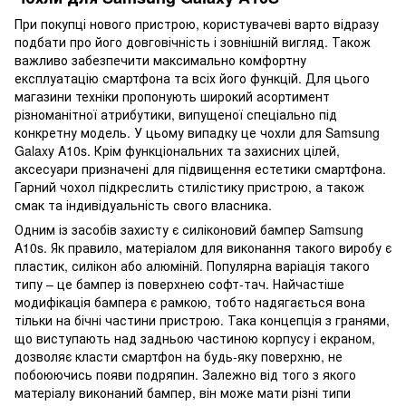
При покупці нового пристрою, користувачеві варто відразу
подбати про його довговічність і зовнішній вигляд. Також
важливо забезпечити максимально комфортну
експлуатацію смартфона та всіх його функцій. Для цього
магазини техніки пропонують широкий асортимент
різноманітної атрибутики, випущеної спеціально під
конкретну модель. У цьому випадку це чохли для Samsung
Galaxy A10s. Крім функціональних та захисних цілей,
аксесуари призначені для підвищення естетики смартфона.
Гарний чохол підкреслить стилістику пристрою, а також
смак та індивідуальність свого власника.
Одним із засобів захисту є силіконовий бампер Samsung
A10s. Як правило, матеріалом для виконання такого виробу є
пластик, силікон або алюміній. Популярна варіація такого
типу – це бампер із поверхнею софт-тач. Найчастіше
модифікація бампера є рамкою, тобто надягається вона
тільки на бічні частини пристрою. Така концепція з гранями,
що виступають над задньою частиною корпусу і екраном,
дозволяє класти смартфон на будь-яку поверхню, не
побоюючись появи подряпин. Залежно від того з якого
матеріалу виконаний бампер, він може мати різні типи