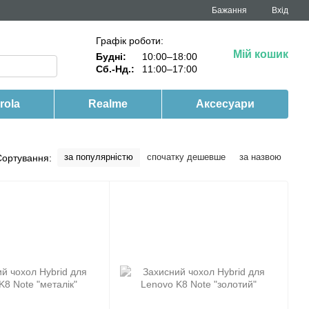
Бажання
Вхід
Графік роботи:
Мій кошик
Будні:
10:00–18:00
Сб.-Нд.:
11:00–17:00
rola
Realme
Аксесуари
за популярністю
спочатку дешевше
за назвою
Сортування: