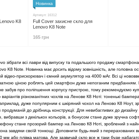
Новинка
Артикул: 16312
Lenovo K8
Full Cover захисне скло для
Lenovo K8 Note
165 грн
vo зібрати всі лаври від випуску та подальшого продажу смартфона
vo K8 Note. Новинка має досить відому зовнішність, але головна ос
ий відео-прискорювач і ємний акумулятор на 4000 мАг. Всі ці нововв
атною ціною роблять цей смартфон дуже непоганим придбанням. На ж
е забув про поліпшення корпусу пристрою, тому рекомендуємо куп
 варіантів різноманітних чохлів на Ленове К8 Ноті: тоненькі бампер
Наприклад, дуже популярним є шкіряний чохол на Леново К8 Ноут, з
й продуманій до дрібниць конструкції. Для невибагливих до дизайн
e, вибравши з декількох кольорів, а бонусом стане дуже зручна со
лефону стане прозорий бампер на Леново К8 Ноті, зроблений з найн
она завдяки своїй тонкощі. Доповнити будь-який з перерахованих 
0 мм або плівка матова. Але зазвичай скло все ж таки буде набага