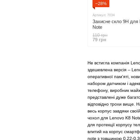
−28%
Артикул: 7034
Захисне скло 9H для 
Note
110 грн
79 грн
Не встигла компанія Leno
здешевлена версія – Leno
оперативної пам'яті, нов
набором датчиком і адекв
телефону, виробник майж
представлені дуже багато
відповідно трохи вище. 
весь корпус завдяки свої
чохол для Lenovo K8 Not
для протекції корпусу те
влитий на корпус смартф
note з товщиною 0.22-0.3