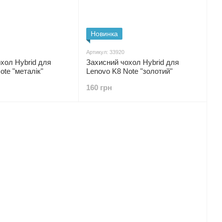
Новинка
Артикул: 33920
хол Hybrid для
Захисний чохол Hybrid для
ote "металік"
Lenovo K8 Note "золотий"
160 грн