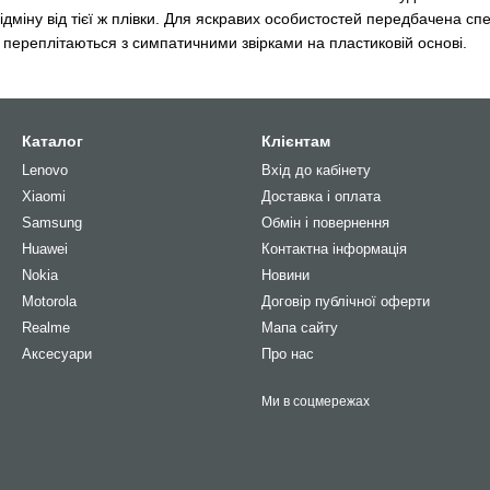
ідміну від тієї ж плівки. Для яскравих особистостей передбачена сп
ки переплітаються з симпатичними звірками на пластиковій основі.
Каталог
Клієнтам
Lenovo
Вхід до кабінету
Xiaomi
Доставка і оплата
Samsung
Обмін і повернення
Huawei
Контактна інформація
Nokia
Новини
Motorola
Договір публічної оферти
Realme
Мапа сайту
Аксесуари
Про нас
Ми в соцмережах