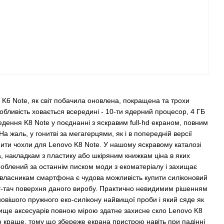
 K6 Note, як світ побачила оновлена, покращена та трохи
обливість ховається всередині - 10-ти ядерний процесор, 4 ГБ
едення K8 Note у поєднанні з яскравим full-hd екраном, повним
аль, у гонитві за мегагерцями, як і в попередній версії
ити чохли для Lenovo K8 Note. У нашому яскравому каталозі
а, накладкам з пластику або шкіряним книжкам ціна в яких
роблений за останнім писком моди з екоматеріалу і захищає
у власникам смартфона є чудова можливість купити силіконовий
фт-тач поверхня даного виробу. Практично невидимим рішенням
овішого пружного еко-силікону найвищої проби і який сяде як
вище аксесуарів повною мірою здатне захисне скло Lenovo K8
то краще, тому що збереже екрана пристрою навіть при падінні