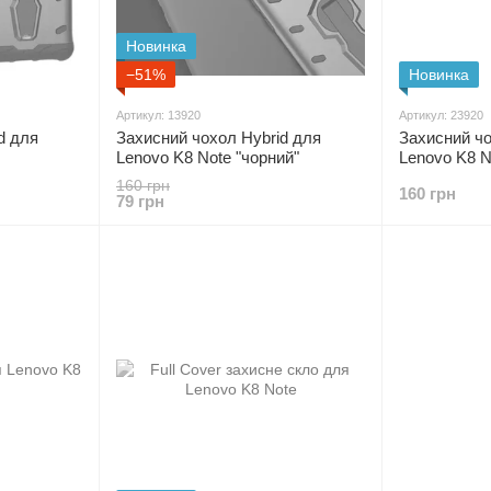
Новинка
−51%
Новинка
Артикул: 13920
Артикул: 23920
d для
Захисний чохол Hybrid для
Захисний чо
Lenovo K8 Note "чорний"
Lenovo K8 N
160 грн
160 грн
79 грн