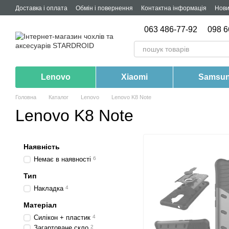
Перейти до основного контенту
Доставка і оплата
Обмін і повернення
Контактна інформація
Нов
063 486-77-92
098 6
Lenovo
Xiaomi
Samsu
Головна
Каталог
Lenovo
Lenovo K8 Note
Lenovo K8 Note
Наявність
Немає в наявності
6
Тип
Накладка
4
Матеріал
Силікон + пластик
4
Загартоване скло
2