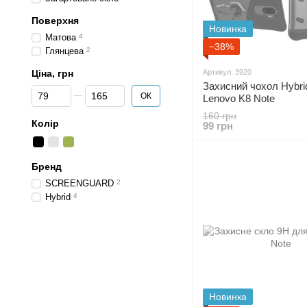
Поверхня
Новинка
Матова
4
−38%
Глянцева
2
Ціна, грн
Артикул: 3920
Захисний чохол Hybri
Від Ціна, грн
До Ціна, грн
ОК
Lenovo K8 Note
160 грн
Колір
99 грн
Бренд
SCREENGUARD
2
Hybrid
4
Новинка