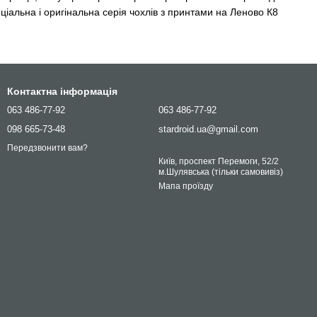
еціальна і оригінальна серія чохлів з принтами на Леново К8
Контактна інформація
063 486-77-92
063 486-77-92
098 665-73-48
stardroid.ua@gmail.com
Передзвонити вам?
Київ, проспект Перемоги, 52/2
м.Шулявська (тільки самовивіз)
Мапа проїзду