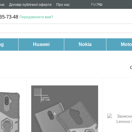
Рус
Укр
ини
Договір публічної оферти
Про нас
65-73-48
Передзвонити вам?
ng
Huawei
Nokia
Moto