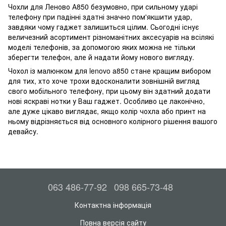
Чохли для Леново А850 безумовно, при сильному ударі
телефону при падінні здатні значно пом'якшити удар,
завдяки чому гаджет залишиться цілим. Сьогодні існує
величезний асортимент різноманітних аксесуарів на всілякі
моделі телефонів, за допомогою яких можна не тільки
зберегти телефон, але й надати йому нового вигляду.
Чохол із малюнком для lenovo a850 стане кращим вибором
для тих, хто хоче трохи вдосконалити зовнішній вигляд
свого мобільного телефону, при цьому він здатний додати
нові яскраві нотки у Ваш гаджет. Особливо це лаконічно,
але дуже цікаво виглядає, якщо колір чохла або принт на
ньому відрізняється від основного колірного рішення вашого
девайсу.
063 486-77-92
098 665-73-48
Контактна інформація
Повна версія сайту