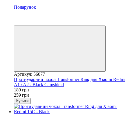
Подарунок
Акція
−27%
Відео
Артикул: 56077
Протиударний чохол Transformer Ring для Xiaomi Redmi
A1 / A2 - Black Camshield
189 грн
259 грн
Купити