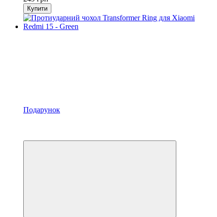
Купити
Подарунок
Акція
−32%
Відео