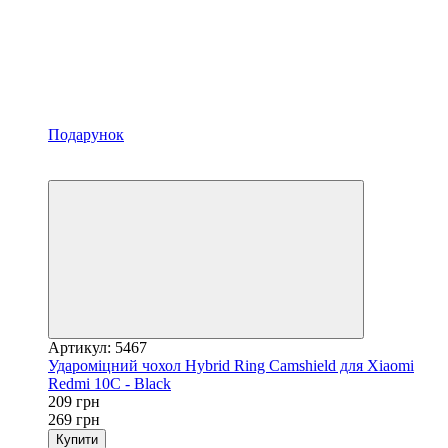
Подарунок
−22%
Відео
Артикул: 5467
Удароміцний чохол Hybrid Ring Camshield для Xiaomi
Redmi 10C - Black
209 грн
269 грн
Купити