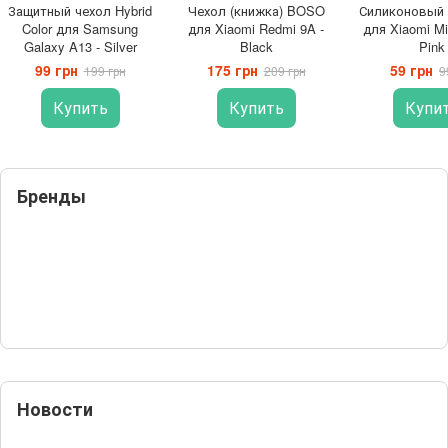
Защитный чехол Hybrid
Чехол (книжка) BOSO
Силиконовый
Color для Samsung
для Xiaomi Redmi 9A -
для Xiaomi Mi
Galaxy A13 - Silver
Black
Pink
99 грн
175 грн
59 грн
199 грн
209 грн
9
Купить
Купить
Купи
Бренды
Новости