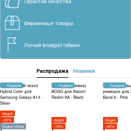
Гарантия качества
Фирменные товары
Легкий возврат/обмен
Распродажа
Новинки
Подарок
Подарок
Подарок
Акция
−50%
Акция
Акция
Видео-обзор
−16%
−40%