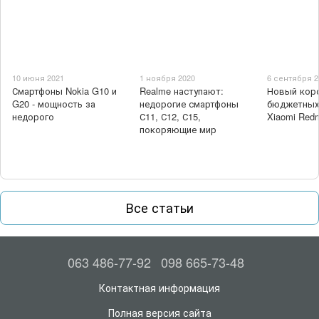
10 июня 2021
1 ноября 2020
6 сентября 2
Смартфоны Nokia G10 и
Realme наступают:
Новый кор
G20 - мощность за
недорогие смартфоны
бюджетных
недорого
С11, С12, С15,
Xiaomi Red
покоряющие мир
Все статьи
063 486-77-92
098 665-73-48
Контактная информация
Полная версия сайта