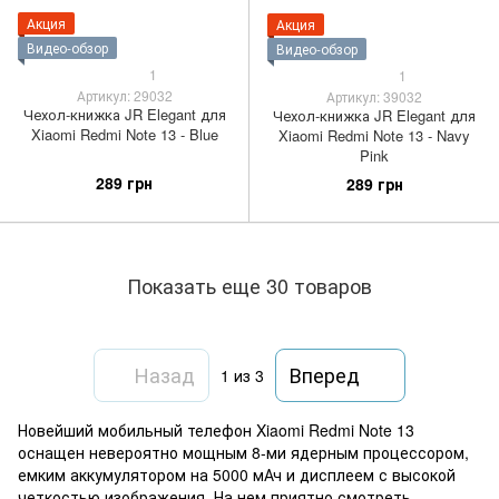
Акция
Акция
Видео-обзор
Видео-обзор
1
1
Артикул: 29032
Артикул: 39032
Чехол-книжка JR Elegant для
Чехол-книжка JR Elegant для
Xiaomi Redmi Note 13 - Blue
Xiaomi Redmi Note 13 - Navy
Pink
289 грн
289 грн
Показать еще 30 товаров
Назад
Вперед
1
из 3
Новейший мобильный телефон Xiaomi Redmi Note 13
оснащен невероятно мощным 8-ми ядерным процессором,
емким аккумулятором на 5000 мАч и дисплеем с высокой
четкостью изображения. На нем приятно смотреть