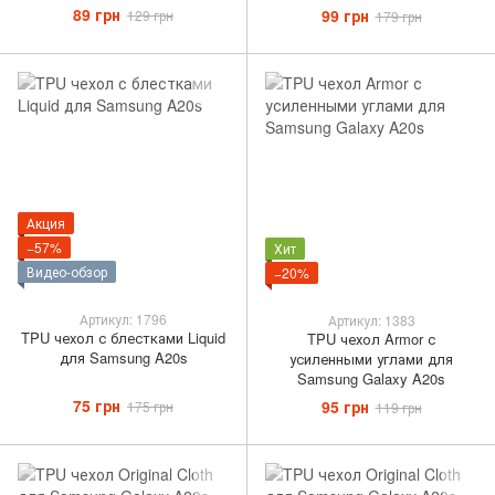
89 грн
99 грн
129 грн
179 грн
Акция
−57%
Хит
Видео-обзор
−20%
Артикул: 1796
Артикул: 1383
TPU чехол с блестками Liquid
TPU чехол Armor с
для Samsung A20s
усиленными углами для
Samsung Galaxy A20s
75 грн
95 грн
175 грн
119 грн