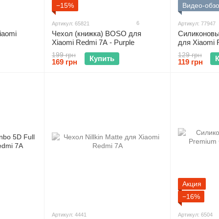
−15%
Видео-обз
6
Артикул: 65821
Артикул: 77947
iaomi
Чехол (книжка) BOSO для
Силиконовый
Xiaomi Redmi 7A - Purple
для Xiaomi 
199 грн
129 грн
Купить
169 грн
119 грн
Акция
−16%
Артикул: 4441
Артикул: 6504