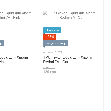
Новинка
−28%
ор
Видео-обзор
Артикул: 51372
iquid для Xiaomi
TPU чехол Liquid для Xiaomi
Pink
Redmi 7A - Cat
179 грн
129 грн