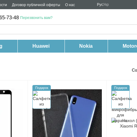
Рус
Укр
ости
Договор публичной оферты
О нас
65-73-48
Перезвонить вам?
g
Huawei
Nokia
Motor
Со
Подарок
Подарок