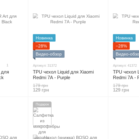
Новинка
Новинка
−28%
−28%
Видео-обзор
Видео-обз
1
Артикул: 31372
Артикул: 41372
t для
TPU чехол Liquid для Xiaomi
TPU чехол L
ck
Redmi 7A - Purple
Redmi 7A - 
179 грн
179 грн
129 грн
129 грн
Подарок