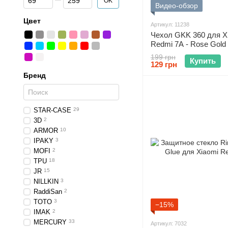
OK
Видео-обзор
Цвет
Артикул: 11238
Чехол GKK 360 для X
Redmi 7A - Rose Gold
199 грн
Купить
129 грн
Бренд
STAR-CASE
29
3D
2
ARMOR
10
IPAKY
3
MOFI
2
TPU
18
JR
15
NILLKIN
3
RaddiSan
2
TOTO
3
−15%
IMAK
2
MERCURY
33
Артикул: 7032