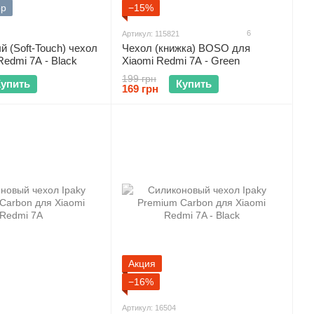
ор
−15%
6
Артикул: 115821
 (Soft-Touch) чехол
Чехол (книжка) BOSO для
Redmi 7A - Black
Xiaomi Redmi 7A - Green
199 грн
Купить
Купить
169 грн
Акция
−16%
Артикул: 16504