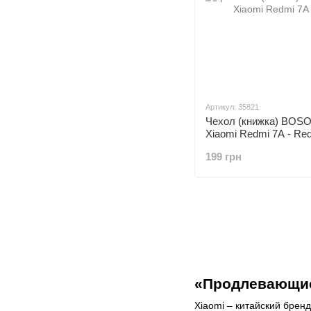
Артикул: 35821
Чехол (книжка) BOSO
Xiaomi Redmi 7A - Re
199 грн
«Продлевающие
Xiaomi – китайский брен