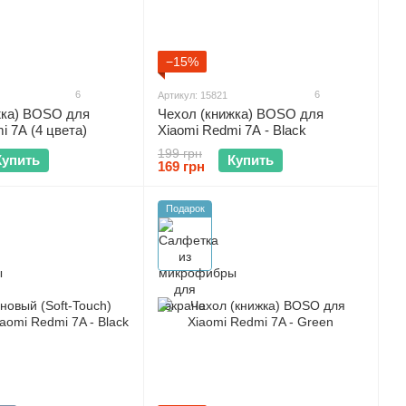
−15%
6
6
Артикул: 15821
жка) BOSO для
Чехол (книжка) BOSO для
i 7A (4 цвета)
Xiaomi Redmi 7A - Black
199 грн
Купить
Купить
169 грн
Подарок