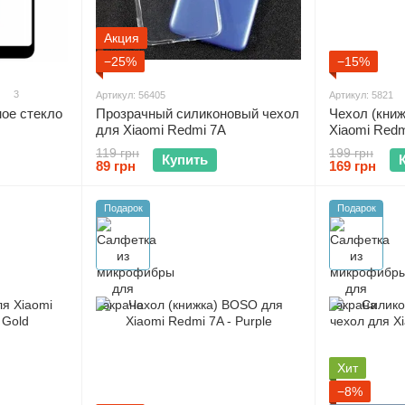
Акция
−25%
−15%
3
Артикул: 56405
Артикул: 5821
ное стекло
Прозрачный силиконовый чехол
Чехол (кни
для Xiaomi Redmi 7A
Xiaomi Redm
119 грн
199 грн
Купить
89 грн
169 грн
Подарок
Подарок
Хит
−8%