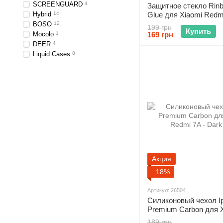
SCREENGUARD
4
Защитное стекло Rinb
Hybrid
14
Glue для Xiaomi Redm
BOSO
12
199 грн
Купить
Mocolo
1
169 грн
DEER
4
Liquid Cases
8
Акция
−18%
Артикул: 26504
Силиконовый чехол I
Premium Carbon для 
Redmi 7A - Dark Blue
189 грн