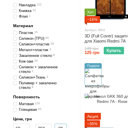
Накладка
121
Книжка
31
Хит
Флип
1
−16%
Материал
Артикул: 8804
Пластик
15
3D (Full Cover) защит
Силикон (TPU)
65
для Xiaomi Redmi 7A
Силикон+пластик
28
149 грн
Металл+пластик
3
Купить
125 грн
Закаленное стекло
9
Кож-зам
26
Подарок
Силикон + закаленное
стекло
2
Силикон+Ткань
4
Полимер + закаленно
стекло
8
Поверхность
Матовая
120
Глянцевая
45
Акция
Цена, грн
−35%
От Цена, грн
До Цена, грн