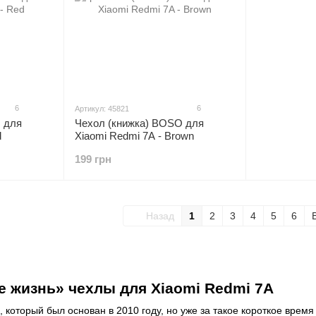
6
6
Артикул: 45821
 для
Чехол (книжка) BOSO для
d
Xiaomi Redmi 7A - Brown
199 грн
Назад
1
2
3
4
5
6
 жизнь» чехлы для Xiaomi Redmi 7A
д, который был основан в 2010 году, но уже за такое короткое вре