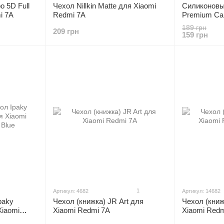
o 5D Full
Чехол Nillkin Matte для Xiaomi
Силиконовы
i 7A
Redmi 7A
Premium Ca
Redmi 7A
189 грн
209 грн
159 грн
1
Артикул: 4682
Артикул: 14682
paky
Чехол (книжка) JR Art для
Чехол (книж
Xiaomi
Xiaomi Redmi 7A
Xiaomi Redm