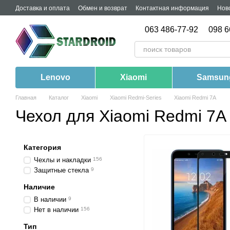
Перейти к основному контенту
Доставка и оплата
Обмен и возврат
Контактная информация
Нов
063 486-77-92
098 6
Lenovo
Xiaomi
Samsun
Главная
Каталог
Xiaomi
Xiaomi Redmi-Series
Xiaomi Redmi 7A
Чехол для Xiaomi Redmi 7A
Категория
Чехлы и накладки
156
Защитные стекла
9
Наличие
В наличии
9
Нет в наличии
156
Тип