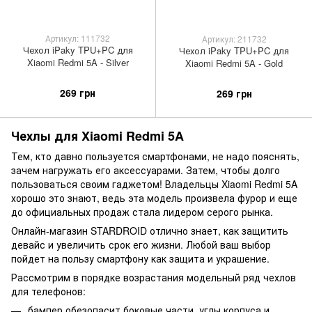
Артикул: 111732
Артикул: 211732
Чехол iPaky TPU+PC для
Чехол iPaky TPU+PC для
Xiaomi Redmi 5A - Silver
Xiaomi Redmi 5A - Gold
269 грн
269 грн
Чехлы для Xiaomi Redmi 5A
Тем, кто давно пользуется смартфонами, не надо пояснять,
зачем нагружать его аксессуарами. Затем, чтобы долго
пользоваться своим гаджетом! Владельцы Xiaomi Redmi 5A
хорошо это знают, ведь эта модель произвела фурор и еще
до официальных продаж стала лидером серого рынка.
Онлайн-магазин STARDROID отлично знает, как защитить
девайс и увеличить срок его жизни. Любой ваш выбор
пойдет на пользу смартфону как защита и украшение.
Рассмотрим в порядке возрастания модельный ряд чехлов
для телефонов:
бампер обезопасит боковые части, углы корпуса и