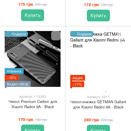
175 грн
119 грн
209 грн
139 грн
Купить
Купить
Подарок
Подарок
Новинка
−10%
Акция
Видео-обзор
−17%
1
Артикул: 119383
Артикул: 6911
Чехол Premium Carbon для
Чехол-книжка GETMAN Gallant
Xiaomi Redmi 9A - Black
для Xiaomi Redmi 9A - Black
179 грн
249 грн
199 грн
299 грн
Купить
Купить