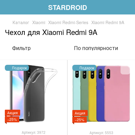
STARDROID
Каталог
Xiaomi
Xiaomi Redmi-Series
Xiaomi Redmi 9A
Чехол для Xiaomi Redmi 9A
Фильтр
По популярности
Подарок
Подарок
Акция
Акция
−25%
−25%
Артикул: 3972
Артикул: 5553