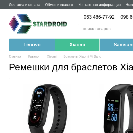
Перейти к основному контенту
Доставка и оплата
Обмен и возврат
Контактная информация
Нов
063 486-77-92
098 6
Lenovo
Xiaomi
Samsun
Главная
Каталог
Xiaomi
Браслеты Xiaomi Mi Band
Ремешки для браслетов Xia