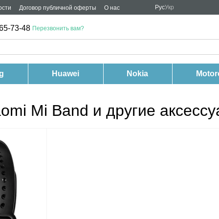
Рус
Укр
ости
Договор публичной оферты
О нас
65-73-48
Перезвонить вам?
g
Huawei
Nokia
Motor
omi Mi Band и другие аксесс