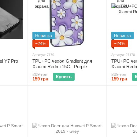
Новинка
Новинка
−24%
−24%
Артикул: 7170
Артикул: 27170
i Y7 Pro
TPU+PC чехол Gradient для
TPU+PC чех
Xiaomi Redmi 15C - Purple
Xiaomi Redm
209 грн
209 грн
Купить
159 грн
159 грн