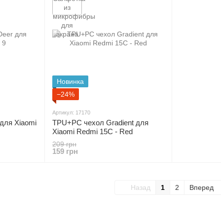
Новинка
−24%
Артикул: 17170
для Xiaomi
TPU+PC чехол Gradient для
Xiaomi Redmi 15C - Red
209 грн
159 грн
Назад
1
2
Вперед