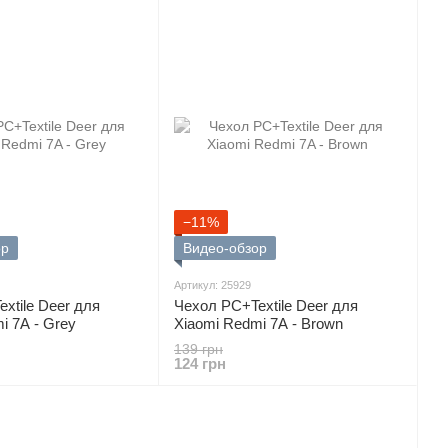
−11%
ор
Видео-обзор
Артикул: 25929
xtile Deer для
Чехол PC+Textile Deer для
i 7A - Grey
Xiaomi Redmi 7A - Brown
139 грн
124 грн