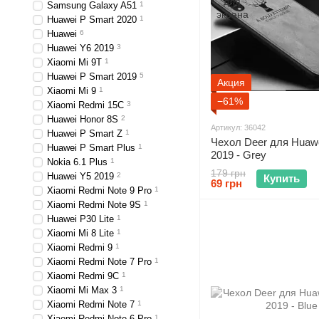
Samsung Galaxy A51
1
Huawei P Smart 2020
1
Huawei
6
Huawei Y6 2019
3
Xiaomi Mi 9T
1
Huawei P Smart 2019
5
Акция
Xiaomi Mi 9
1
−61%
Xiaomi Redmi 15C
3
Huawei Honor 8S
2
Артикул: 36042
Huawei P Smart Z
1
Чехол Deer для Huawe
Huawei P Smart Plus
1
2019 - Grey
Nokia 6.1 Plus
1
179 грн
Huawei Y5 2019
2
Купить
69 грн
Xiaomi Redmi Note 9 Pro
1
Xiaomi Redmi Note 9S
1
Huawei P30 Lite
1
Xiaomi Mi 8 Lite
1
Xiaomi Redmi 9
1
Xiaomi Redmi Note 7 Pro
1
Xiaomi Redmi 9C
1
Xiaomi Mi Max 3
1
Xiaomi Redmi Note 7
1
Xiaomi Redmi Note 6 Pro
1