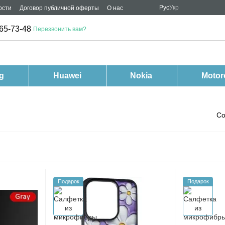
Рус
Укр
ости
Договор публичной оферты
О нас
65-73-48
Перезвонить вам?
g
Huawei
Nokia
Motor
Со
Подарок
Подарок