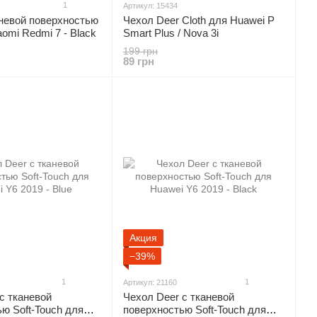
1
Артикул: 15434
аневой поверхностью
Чехол Deer Cloth для Huawei P
aomi Redmi 7 - Black
Smart Plus / Nova 3i
199 грн
89 грн
Акция
−39%
1
1
Артикул: 21160
с тканевой
Чехол Deer с тканевой
ю Soft-Touch для
поверхностью Soft-Touch для