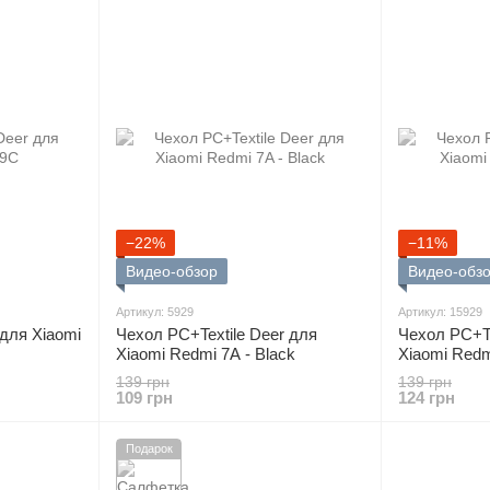
−22%
−11%
Видео-обзор
Видео-обз
Артикул: 5929
Артикул: 15929
для Xiaomi
Чехол PC+Textile Deer для
Чехол PC+Te
Xiaomi Redmi 7A - Black
Xiaomi Redm
139 грн
139 грн
109 грн
124 грн
Подарок