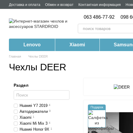
Перейти к основному контенту
Доставка и оплата
Обмен и возврат
Контактная информация
Нов
063 486-77-92
098 6
Lenovo
Xiaomi
Samsun
Главная
Чехлы DEER
Чехлы DEER
Раздел
Huawei Y7 2019
4
Подарок
Автодержатели
9
Xiaomi
1
Xiaomi Mi Mix 3
4
Huawei Honor 9X
1