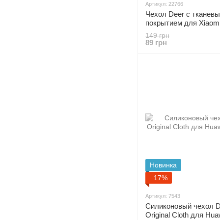
Артикул: 22766
Чехол Deer с тканев
покрытием для Xiaom
- Blue
149 грн
89 грн
Новинка
−17%
Артикул: 7543
Силиконовый чехол D
Original Cloth для Hu