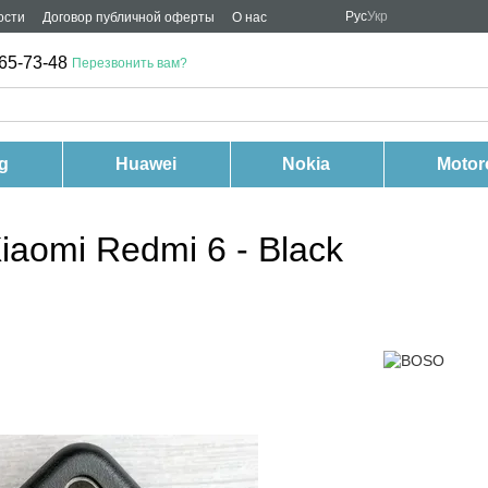
Рус
Укр
ости
Договор публичной оферты
О нас
65-73-48
Перезвонить вам?
g
Huawei
Nokia
Motor
aomi Redmi 6 - Black