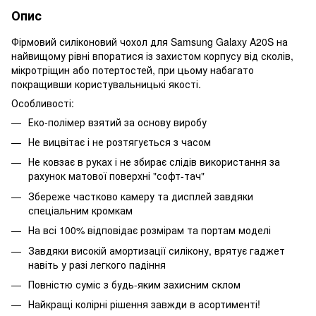
Опис
Фірмовий силіконовий чохол для Samsung Galaxy A20S на
найвищому рівні впоратися із захистом корпусу від сколів,
мікротріщин або потертостей, при цьому набагато
покращивши користувальницькі якості.
Особливості:
Еко-полімер взятий за основу виробу
Не вицвітає і не розтягується з часом
Не ковзає в руках і не збирає слідів використання за
рахунок матової поверхні "софт-тач"
Збереже частково камеру та дисплей завдяки
спеціальним кромкам
На всі 100% відповідає розмірам та портам моделі
Завдяки високій амортизації силікону, врятує гаджет
навіть у разі легкого падіння
Повністю суміс з будь-яким захисним склом
Найкращі колірні рішення завжди в асортименті!