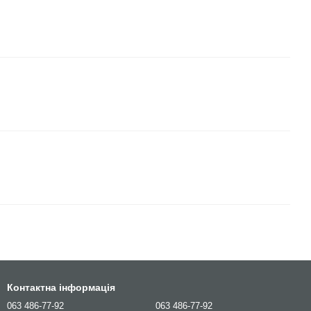
Контактна інформація
063 486-77-92
063 486-77-92