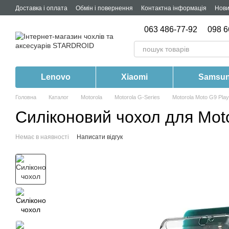
Перейти до основного контенту
Доставка і оплата
Обмін і повернення
Контактна інформація
Нов
063 486-77-92
098 6
Lenovo
Xiaomi
Samsu
Головна
Каталог
Motorola
Motorola G-Series
Motorola Moto G9 Play
Силіконовий чохол для Moto
Немає в наявності
Написати відгук