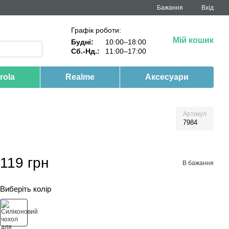
Бажання
Вхід
Графік роботи:
Мій кошик
Будні:
10:00–18:00
Сб.-Нд.:
11:00–17:00
rola
Realme
Аксесуари
Артикул
7984
119 грн
В бажання
Виберіть колір