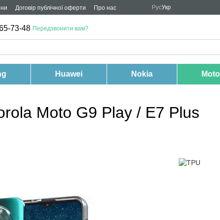
Рус
Укр
ини
Договір публічної оферти
Про нас
65-73-48
Передзвонити вам?
ng
Huawei
Nokia
Moto
rola Moto G9 Play / E7 Plus