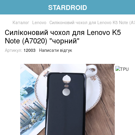
STARDROID
Каталог
Lenovo
Силіконовий чохол для Lenovo K5 Note (A
Силіконовий чохол для Lenovo K5
Note (A7020) "чорний"
Артикул:
12003
Написати відгук