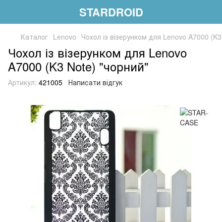
STARDROID
Каталог
Lenovo
Чохол із візерунком для Lenovo A7000 (K3
Чохол із візерунком для Lenovo
A7000 (K3 Note) "чорний"
Артикул:
421005
Написати відгук