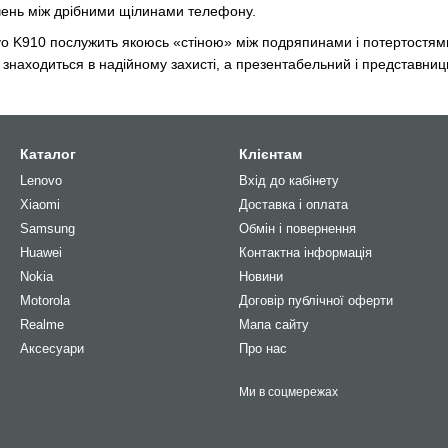
ічень між дрібними щілинами телефону.
vo K910 послужить якоюсь «стіною» між подряпинами і потертостями
знаходиться в надійному захисті, а презентабельний і представниц
Каталог
Клієнтам
Lenovo
Вхід до кабінету
Xiaomi
Доставка і оплата
Samsung
Обмін і повернення
Huawei
Контактна інформація
Nokia
Новини
Motorola
Договір публічної оферти
Realme
Мапа сайту
Аксесуари
Про нас
Ми в соцмережах