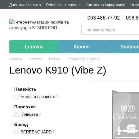
Перейти до основного контенту
Доставка і оплата
Обмін і повернення
Контактна інформація
Нов
063 486-77-92
098 6
Lenovo
Xiaomi
Samsu
Головна
Каталог
Lenovo
Lenovo K910 (Vibe Z)
Lenovo K910 (Vibe Z)
Наявність
Немає в наявності
1
Поверхня
Глянцева
1
Бренд
SCREENGUARD
1