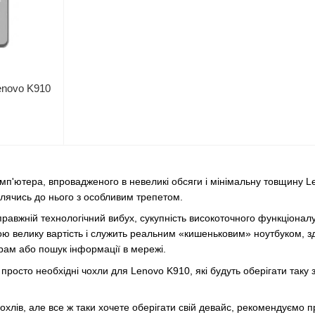
enovo K910
мп'ютера, впровадженого в невеликі обсяги і мінімальну товщину L
влячись до нього з особливим трепетом.
равжній технологічний вибух, сукупність високоточного функціонал
ю велику вартість і служить реальним «кишеньковим» ноутбуком, зд
рам або пошук інформації в мережі.
просто необхідні чохли для Lenovo K910, які будуть оберігати таку 
хлів, але все ж таки хочете оберігати свій девайс, рекомендуємо 