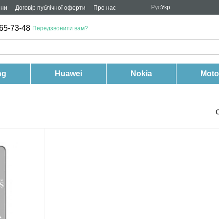
Рус
Укр
ини
Договір публічної оферти
Про нас
65-73-48
Передзвонити вам?
ng
Huawei
Nokia
Moto