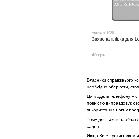
Артикул: 1028
Захисна плівка для L
40 грн
Власники справжнього ко
необхідно оберігати, ста
Ця модель телефону – сп
повністю виправдовує сво
використання нових прог
Тому для такого фаблету 
саден.
Якщо Ви є противником чо