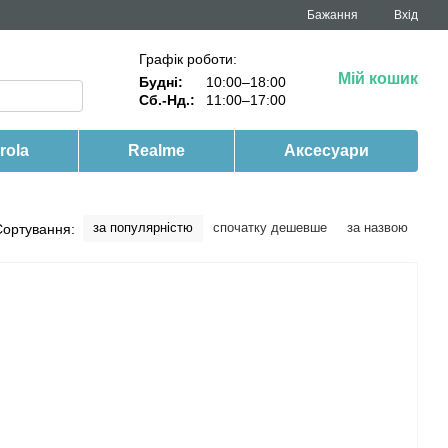
Бажання
Вхід
Графік роботи:
Мій кошик
Будні:
10:00–18:00
Сб.-Нд.:
11:00–17:00
rola
Realme
Аксесуари
за популярністю
спочатку дешевше
за назвою
Сортування: