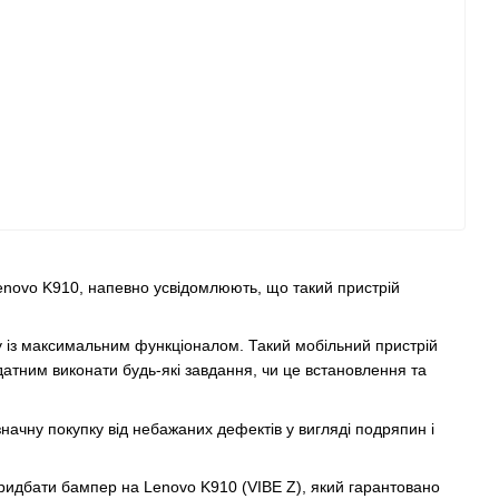
enovo K910, напевно усвідомлюють, що такий пристрій
у із максимальним функціоналом. Такий мобільний пристрій
атним виконати будь-які завдання, чи це встановлення та
значну покупку від небажаних дефектів у вигляді подряпин і
придбати бампер на Lenovo K910 (VIBE Z), який гарантовано