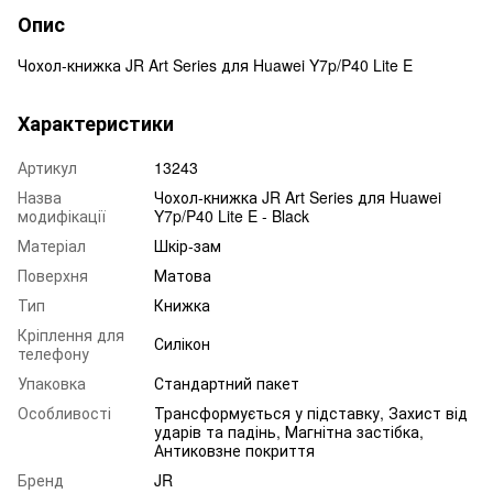
Опис
Чохол-книжка JR Art Series для Huawei Y7p/P40 Lite E
Характеристики
Артикул
13243
Назва
Чохол-книжка JR Art Series для Huawei
модифікації
Y7p/P40 Lite E - Black
Матеріал
Шкір-зам
Поверхня
Матова
Тип
Книжка
Кріплення для
Силікон
телефону
Упаковка
Стандартний пакет
Особливості
Трансформується у підставку, Захист від
ударів та падінь, Магнітна застібка,
Антиковзне покриття
Бренд
JR