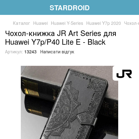
STARDROID
Каталог
Huawei
Huawei Y-Series
Huawei Y7p 2020
Чохол-к
Чохол-книжка JR Art Series для
Huawei Y7p/P40 Lite E - Black
Артикул:
13243
Написати відгук