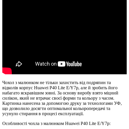
Чохол з малюнком не тільки захистить від подряпин та
відколів корпус Huawei P40 Lite E/Y7p, але й зробить його
набагато яскравішим зовні. За основу виробу взято міцний
силікон, який не втрачає своєї форми та кольору з часом.
Картинка нанесена за допомогою друку за технологами УФ,
що дозволило досягти оптимальної кольоропередачі та
усунуло стирання в процесі експлуатації.
Особливості чохла з малюнком Huawei P40 Lite E/Y7p: