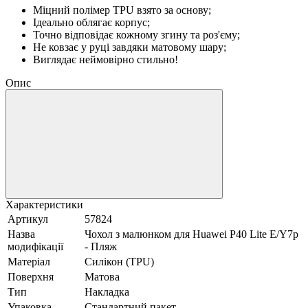
Міцний полімер TPU взято за основу;
Ідеально облягає корпус;
Точно відповідає кожному згину та роз'єму;
Не ковзає у руці завдяки матовому шару;
Виглядає неймовірно стильно!
Опис
Характеристики
Артикул
57824
Назва
Чохол з малюнком для Huawei P40 Lite E/Y7p
модифікації
- Пляж
Матеріал
Силікон (TPU)
Поверхня
Матова
Тип
Накладка
Упаковка
Стандартний пакет