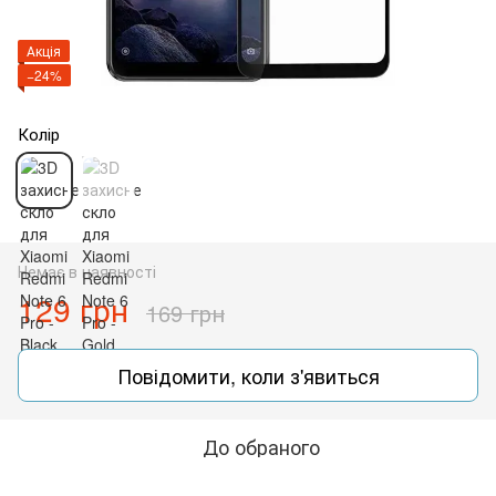
Акція
−24%
Колір
Немає в наявності
129 грн
169 грн
Повідомити, коли з'явиться
До обраного