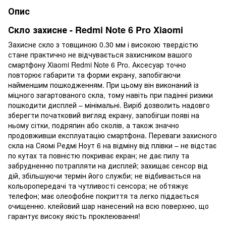
Опис
Скло захисне - Redmi Note 6 Pro Xiaomi
Захисне скло з товщиною 0.30 мм і високою твердістю
стане практично не відчувається захисником вашого
смартфону Xiaomi Redmi Note 6 Pro. Аксесуар точно
повторює габарити та форми екрану, запобігаючи
найменшим пошкодженням. При цьому він виконаний із
міцного загартованого скла, тому навіть при падінні ризики
пошкодити дисплей – мінімальні. Виріб дозволить надовго
зберегти початковий вигляд екрану, запобігши появі на
ньому сітки, подряпин або сколів, а також значно
продовживши експлуатацію смартфона. Переваги захисного
скла на Сяомі Редмі Ноут 6 на відміну від плівки – не відстає
по кутах та повністю покриває екран; не дає пилу та
забрудненню потрапляти на дисплей; захищає сенсор від
дій, збільшуючи термін його служби; не відбивається на
кольоропередачі та чутливості сенсора; не обтяжує
телефон; має олеофобне покриття та легко піддається
очищенню. клейовий шар нанесений на всю поверхню, що
гарантує високу якість проклеювання!