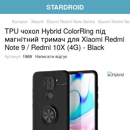
STARDROID
Каталог
Xiaomi
Xiaomi Redmi Note-Series
Xiaomi Redmi No
TPU чохол Hybrid ColorRing під
магнітний тримач для Xiaomi Redmi
Note 9 / Redmi 10X (4G) - Black
Артикул:
1969
Написати відгук