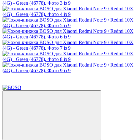
Акція
−16%