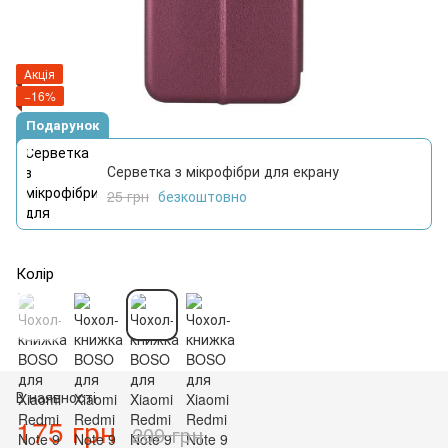
Акція
−16%
Подарунок
Серветка з мікрофібри для екрану
25 грн
безкоштовно
Колір
В наявності
175 грн
209 грн