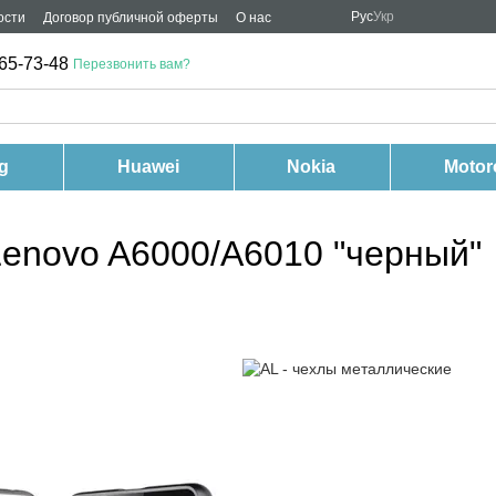
Рус
Укр
ости
Договор публичной оферты
О нас
65-73-48
Перезвонить вам?
g
Huawei
Nokia
Motor
Lenovo A6000/A6010 "черный"