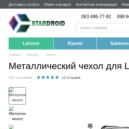
Перейти к основному контенту
Доставка и оплата
Обмен и возврат
Контактная информация
Нов
063 486-77-92
098 6
Lenovo
Xiaomi
Samsun
Главная
Каталог
Lenovo
Металлический чехол для 
Нет в наличии
12 отзывов