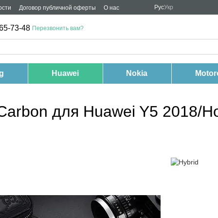
Рус
Укр
ости
Договор публичной оферты
О нас
65-73-48
Перезвонить вам?
g
Huawei
Nokia
Motor
arbon для Huawei Y5 2018/Ho