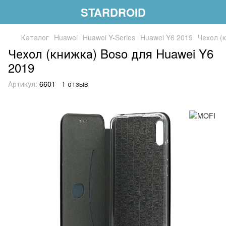
STARDROID
Каталог
Huawei
Huawei Y-Series
Huawei Y6 2019
Чехол (
Чехол (книжка) Boso для Huawei Y6
2019
Артикул:
6601
1 отзыв