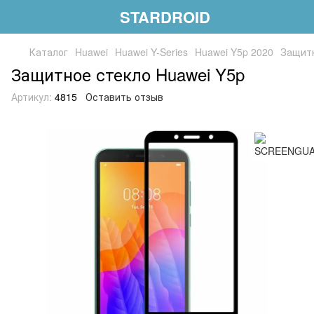
STARDROID
Каталог
Huawei
Huawei Y-Series
Huawei Y5p 2020
Защитн
Защитное стекло Huawei Y5p
Артикул:
4815
Оставить отзыв