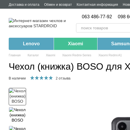
Перейти к основному контенту
Доставка и оплата
Обмен и возврат
Контактная информация
Нов
063 486-77-92
098 6
Lenovo
Xiaomi
Samsun
Главная
Каталог
Xiaomi
Xiaomi Redmi-Series
Xiaomi Redmi A1
Чехол (книжка) BOSO для Xi
В наличии
2 отзыва