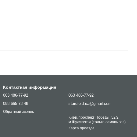
Контактная информация
063 486-77-92
063 486-77-92
098 665-73-48
stardroid.ua@gmail.com
Обратный звонок
Киев, проспект Победы, 52/2
м.Шулявская (только самовывоз)
Карта проезда