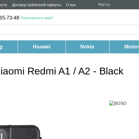
Рус
Укр
ости
Договор публичной оферты
О нас
65-73-48
Перезвонить вам?
g
Huawei
Nokia
Motor
aomi Redmi A1 / A2 - Black