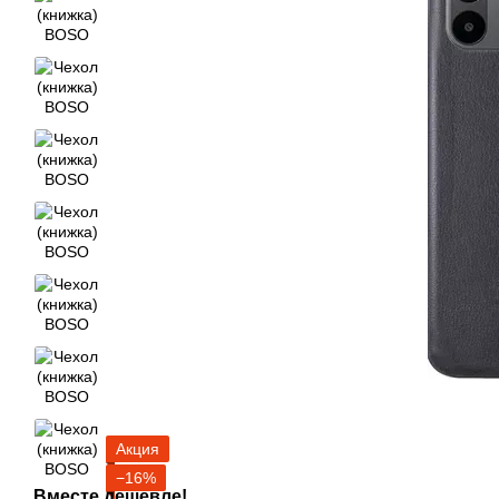
Акция
−16%
Вместе дешевле!